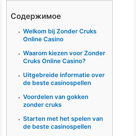
Содержимое
Welkom bij Zonder Cruks
Online Casino
Waarom kiezen voor Zonder
Cruks Online Casino?
Uitgebreide informatie over
de beste casinospellen
Voordelen van gokken
zonder cruks
Starten met het spelen van
de beste casinospellen