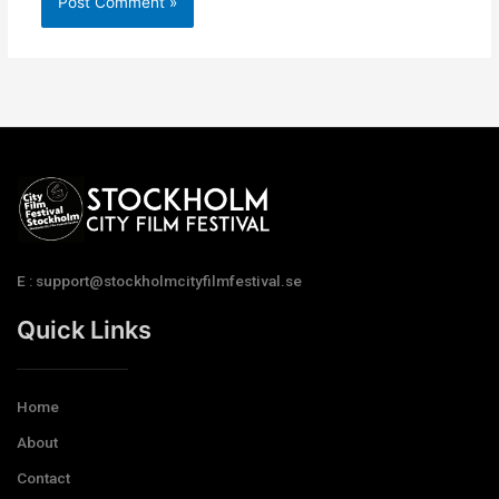
E : support@stockholmcityfilmfestival.se
Quick Links
Home
About
Contact