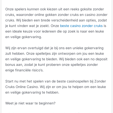
Onze spelers kunnen ook kiezen uit een reeks goksite zonder
cruks, waaronder online gokken zonder cruks en casino zonder
cruks. Wij bieden een brede verscheidenheid aan opties, zodat
je kunt vinden wat je zoekt. Onze
beste casino zonder cruks
is
een ideale keuze voor iedereen die op zoek is naar een leuke
en veilige gokervaring.
Wij zijn ervan overtuigd dat je bij ons een unieke gokervaring
zult hebben. Onze spelletjes zijn ontworpen om jou een leuke
en veilige gokervaring te bieden. Wij bieden ook een no deposit
bonus aan, zodat je kunt proberen onze spelletjes zonder
enige financiële risico’s.
Start nu met het spelen van de beste casinospellen bij Zonder
Cruks Online Casino. Wij zijn er om jou te helpen om een leuke
en veilige gokervaring te hebben.
Weet je niet waar te beginnen?