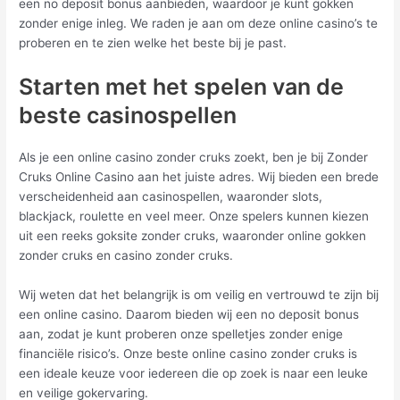
een no deposit bonus aanbieden, waardoor je kunt gokken
zonder enige inleg. We raden je aan om deze online casino’s te
proberen en te zien welke het beste bij je past.
Starten met het spelen van de
beste casinospellen
Als je een online casino zonder cruks zoekt, ben je bij Zonder
Cruks Online Casino aan het juiste adres. Wij bieden een brede
verscheidenheid aan casinospellen, waaronder slots,
blackjack, roulette en veel meer. Onze spelers kunnen kiezen
uit een reeks goksite zonder cruks, waaronder online gokken
zonder cruks en casino zonder cruks.
Wij weten dat het belangrijk is om veilig en vertrouwd te zijn bij
een online casino. Daarom bieden wij een no deposit bonus
aan, zodat je kunt proberen onze spelletjes zonder enige
financiële risico’s. Onze beste online casino zonder cruks is
een ideale keuze voor iedereen die op zoek is naar een leuke
en veilige gokervaring.