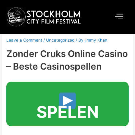
Skip
Post
to
navigation
content
Zonder Cruks Online Casino – Beste
Casinospellen
Leave a Comment
/
Uncategorized
/ By
jimmy Khan
Zonder Cruks Online Casino
– Beste Casinospellen
SPELEN