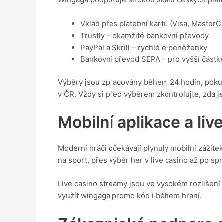
Vklad přes platební kartu (Visa, MasterC
Trustly – okamžité bankovní převody
PayPal a Skrill – rychlé e‑peněženky
Bankovní převod SEPA – pro vyšší částk
Výběry jsou zpracovány během 24 hodin, pokud
v ČR. Vždy si před výběrem zkontrolujte, zda 
Mobilní aplikace a liv
Moderní hráči očekávají plynulý mobilní zážite
na sport, přes výběr her v live casino až po sp
Live casino streamy jsou ve vysokém rozlišení a
využít wingaga promo kód i během hraní.