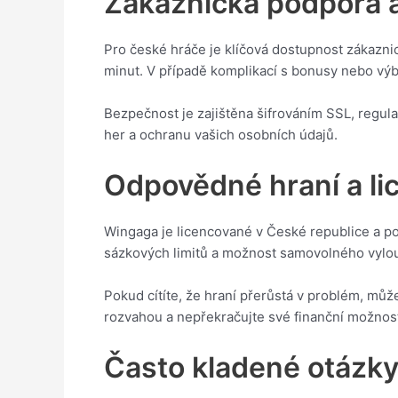
Zákaznická podpora 
Pro české hráče je klíčová dostupnost zákazni
minut. V případě komplikací s bonusy nebo vý
Bezpečnost je zajištěna šifrováním SSL, regula
her a ochranu vašich osobních údajů.
Odpovědné hraní a li
Wingaga je licencované v České republice a po
sázkových limitů a možnost samovolného vylou
Pokud cítíte, že hraní přerůstá v problém, mů
rozvahou a nepřekračujte své finanční možnost
Často kladené otázky