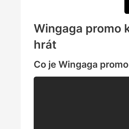
Wingaga promo kó
hrát
Co je Wingaga promo 