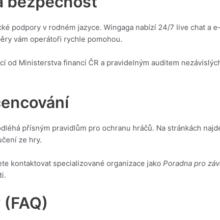
a bezpečnost
cké podpory v rodném jazyce. Wingaga nabízí 24/7 live chat a e
běry vám operátoři rychle pomohou.
cí od Ministerstva financí ČR a pravidelným auditem nezávislých
cencování
dléhá přísným pravidlům pro ochranu hráčů. Na stránkách najdet
čení ze hry.
žete kontaktovat specializované organizace jako
Poradna pro záv
i.
 (FAQ)