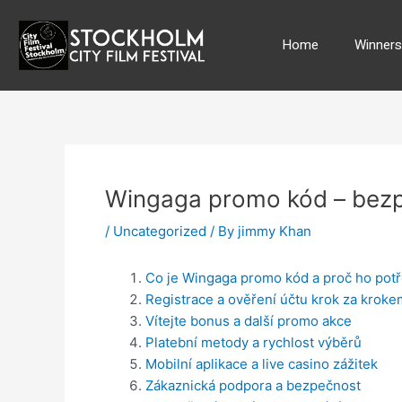
Skip
Post
to
navigation
Home
Winner
content
Wingaga promo kód – bezp
/
Uncategorized
/ By
jimmy Khan
Co je Wingaga promo kód a proč ho pot
Registrace a ověření účtu krok za kroke
Vítejte bonus a další promo akce
Platební metody a rychlost výběrů
Mobilní aplikace a live casino zážitek
Zákaznická podpora a bezpečnost