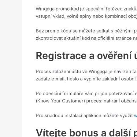
Wingaga promo kód je speciální řetězec znaků
vstupní vklad, volné spiny nebo kombinaci obojí
Bez promo kódu se můžete setkat s běžnými po
zkontrolovat aktuální kód na oficiální stránce ne
Registrace a ověření 
Proces založení účtu ve Wingaga je navržen tak
zadáte e‑mail, heslo a vyplníte základní osobn
Po odeslání formuláře vám přijde potvrzovací e
(Know Your Customer) proces: nahrání občansk
Pro snadnou instalaci aplikace můžete využít
w
Vítejte bonus a další