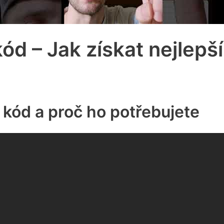
d – Jak získat nejlepší
kód a proč ho potřebujete