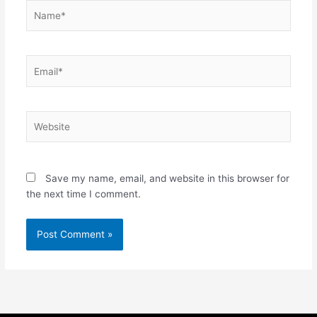
Name*
Email*
Website
Save my name, email, and website in this browser for
the next time I comment.