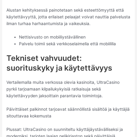
Alustan kehityksessä painotetaan sekä esteettömyyttä että
käytettävyyttä, jotta erilaiset pelaajat voivat nauttia palvelusta
ilman turhaa harhaantumista ja vaikeuksia.
Nettisivusto on mobiiliystävällinen
Palvelu toimii sekä verkkoselaimella että mobiililla
Tekniset vahvuudet:
suorituskyky ja käytettävyys
Vertailemalla muita verkossa olevia kasinoita, UltraCasino
pyrkii tarjoamaan kilpailukykyisiä ratkaisuja sekä
käytettävyyden jaksoittain parantavia toimintoja.
Päivittäiset palkinnot tarjoavat säännöllistä sisältöä ja käyttäjiä
sitouttavaa kokemusta
Plussat: UltraCasino on suunniteltu käyttäjäystävälliseksi ja
moderniksi, tarjoten laajan pelikirjaston sekä päivittäisiä