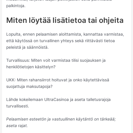
palkintoja.
Miten löytää lisätietoa tai ohjeita
Lopulta, ennen pelaamisen aloittamista, kannattaa varmistaa,
että käytössä on turvallinen yhteys sekä riittävästi tietoa
peleistä ja säännöistä.
Turvallisuus: Miten voit varmistaa tilisi suojauksen ja
henkilötietojen käsittelyn?
UKK: Miten rahansiirrot hoituvat ja onko käytettävissä
suojattuja maksutapoja?
Lähde kokeilemaan UltraCasinoa ja aseta talletusrajoja
turvallisesti.
Pelaamisen esteetön ja vastuullinen käytäntö on tärkeää;
aseta rajat.