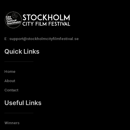
E : support@stockholmcityfilmfestival.se
Quick Links
Home
About
Contact
Useful Links
Winners