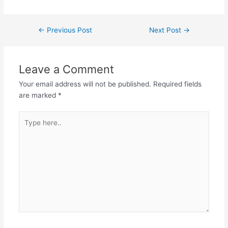
←
Previous Post
Next Post
→
Leave a Comment
Your email address will not be published.
Required fields
are marked
*
Type
here..