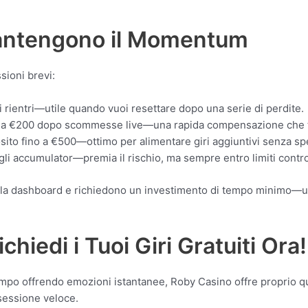
antengono il Momentum
sioni brevi:
 rientri—utile quando vuoi resettare dopo una serie di perdite.
o a €200 dopo scommesse live—una rapida compensazione che ti
sito fino a €500—ottimo per alimentare giri aggiuntivi senza sp
li accumulator—premia il rischio, ma sempre entro limiti control
e la dashboard e richiedono un investimento di tempo minimo—un
chiedi i Tuoi Giri Gratuiti Ora!
 tempo offrendo emozioni istantanee, Roby Casino offre proprio q
sessione veloce.