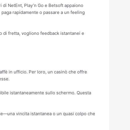
ri di NetEnt, Play’n Go e Betsoft appaiono
he paga rapidamente o passare a un feeling
di fretta, vogliono feedback istantanei e
è in ufficio. Per loro, un casinò che offre
esse.
visibile istantaneamente sullo schermo. Questa
le—una vincita istantanea o un quasi colpo che