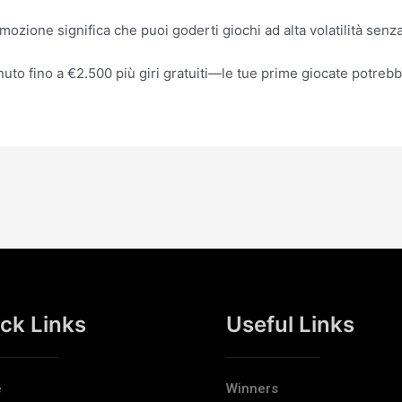
 emozione significa che puoi goderti giochi ad alta volatilità sen
nuto fino a €2.500 più giri gratuiti—le tue prime giocate potre
ck Links
Useful Links
e
Winners