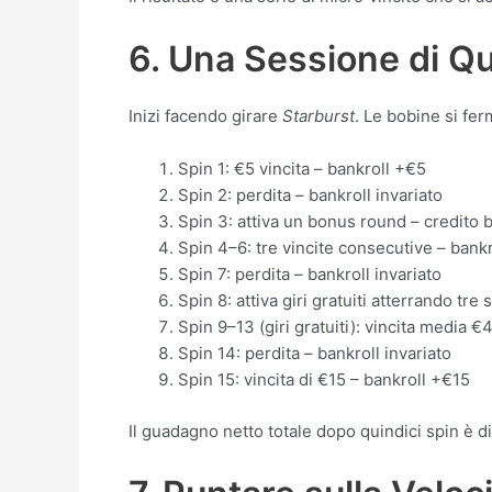
6. Una Sessione di Qu
Inizi facendo girare
Starburst
. Le bobine si fer
Spin 1: €5 vincita – bankroll +€5
Spin 2: perdita – bankroll invariato
Spin 3: attiva un bonus round – credito 
Spin 4–6: tre vincite consecutive – bank
Spin 7: perdita – bankroll invariato
Spin 8: attiva giri gratuiti atterrando tre
Spin 9–13 (giri gratuiti): vincita media 
Spin 14: perdita – bankroll invariato
Spin 15: vincita di €15 – bankroll +€15
Il guadagno netto totale dopo quindici spin è 