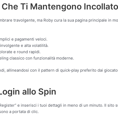
i Che Ti Mantengono Incollat
rare travolgente, ma Roby cura la sua pagina principale in modo 
mplici e pagamenti veloci.
volgente e alta volatilità.
olorate e round rapidi.
ling classico con funzionalità moderne.
condi, allineandosi con il pattern di quick‑play preferito dai gioc
Login allo Spin
egister” e inserisci i tuoi dettagli in meno di un minuto. Il sito 
ono a portata di clic.