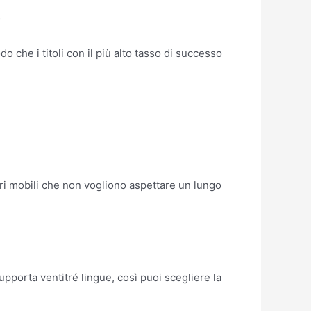
o
che i titoli con il più alto tasso di successo
atori mobili che non vogliono aspettare un lungo
supporta ventitré lingue, così puoi scegliere la