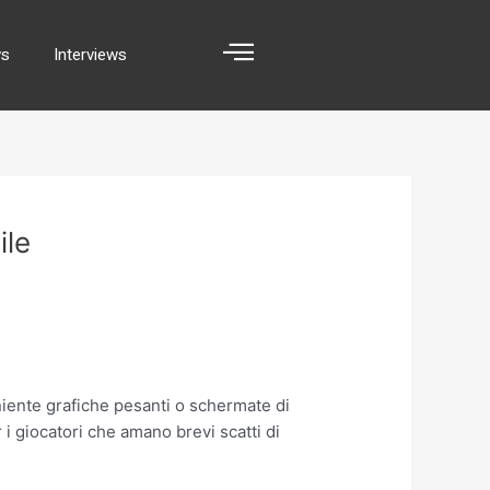
ws
Interviews
ile
—niente grafiche pesanti o schermate di
i giocatori che amano brevi scatti di