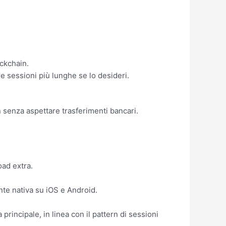
ockchain.
 sessioni più lunghe se lo desideri.
 senza aspettare trasferimenti bancari.
oad extra.
ente nativa su iOS e Android.
rincipale, in linea con il pattern di sessioni