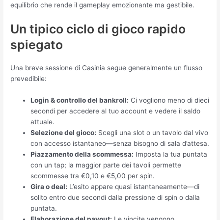
equilibrio che rende il gameplay emozionante ma gestibile.
Un tipico ciclo di gioco rapido
spiegato
Una breve sessione di Casinia segue generalmente un flusso
prevedibile:
Login & controllo del bankroll:
Ci vogliono meno di dieci
secondi per accedere al tuo account e vedere il saldo
attuale.
Selezione del gioco:
Scegli una slot o un tavolo dal vivo
con accesso istantaneo—senza bisogno di sala d’attesa.
Piazzamento della scommessa:
Imposta la tua puntata
con un tap; la maggior parte dei tavoli permette
scommesse tra €0,10 e €5,00 per spin.
Gira o deal:
L’esito appare quasi istantaneamente—di
solito entro due secondi dalla pressione di spin o dalla
puntata.
Elaborazione del payout:
Le vincite vengono