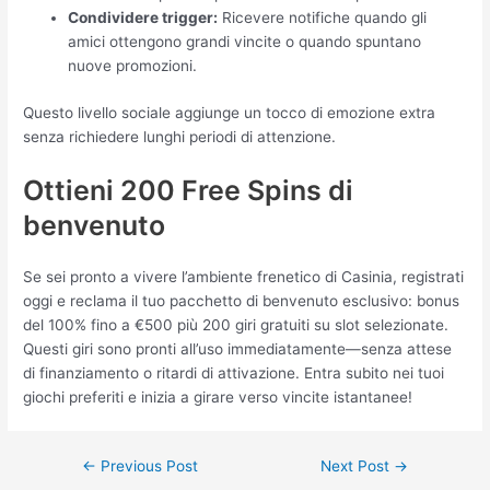
Condividere trigger:
Ricevere notifiche quando gli
amici ottengono grandi vincite o quando spuntano
nuove promozioni.
Questo livello sociale aggiunge un tocco di emozione extra
senza richiedere lunghi periodi di attenzione.
Ottieni 200 Free Spins di
benvenuto
Se sei pronto a vivere l’ambiente frenetico di Casinia, registrati
oggi e reclama il tuo pacchetto di benvenuto esclusivo: bonus
del 100% fino a €500 più 200 giri gratuiti su slot selezionate.
Questi giri sono pronti all’uso immediatamente—senza attese
di finanziamento o ritardi di attivazione. Entra subito nei tuoi
giochi preferiti e inizia a girare verso vincite istantanee!
←
Previous Post
Next Post
→