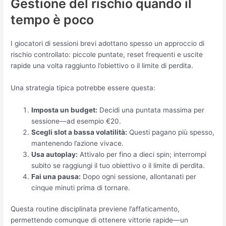
Gestione del rischio quando il
tempo è poco
I giocatori di sessioni brevi adottano spesso un approccio di
rischio controllato: piccole puntate, reset frequenti e uscite
rapide una volta raggiunto l’obiettivo o il limite di perdita.
Una strategia tipica potrebbe essere questa:
Imposta un budget:
Decidi una puntata massima per
sessione—ad esempio €20.
Scegli slot a bassa volatilità:
Questi pagano più spesso,
mantenendo l’azione vivace.
Usa autoplay:
Attivalo per fino a dieci spin; interrompi
subito se raggiungi il tuo obiettivo o il limite di perdita.
Fai una pausa:
Dopo ogni sessione, allontanati per
cinque minuti prima di tornare.
Questa routine disciplinata previene l’affaticamento,
permettendo comunque di ottenere vittorie rapide—un