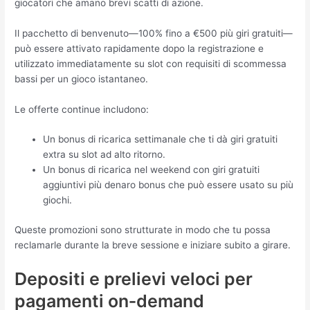
giocatori che amano brevi scatti di azione.
Il pacchetto di benvenuto—100% fino a €500 più giri gratuiti—
può essere attivato rapidamente dopo la registrazione e
utilizzato immediatamente su slot con requisiti di scommessa
bassi per un gioco istantaneo.
Le offerte continue includono:
Un bonus di ricarica settimanale che ti dà giri gratuiti
extra su slot ad alto ritorno.
Un bonus di ricarica nel weekend con giri gratuiti
aggiuntivi più denaro bonus che può essere usato su più
giochi.
Queste promozioni sono strutturate in modo che tu possa
reclamarle durante la breve sessione e iniziare subito a girare.
Depositi e prelievi veloci per
pagamenti on‑demand