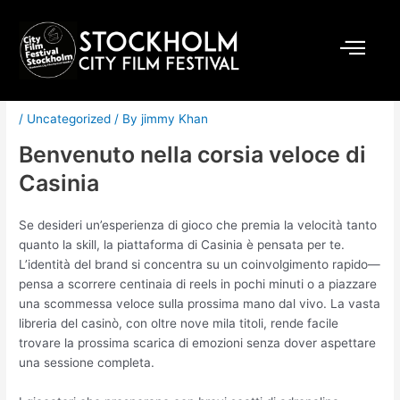
Skip
Post
to
navigation
content
Casinia: Slot Quick‑Play e Azione
dal Vivo per Vincite Immediate
/
Uncategorized
/ By
jimmy Khan
Benvenuto nella corsia veloce di
Casinia
Se desideri un’esperienza di gioco che premia la velocità tanto
quanto la skill, la piattaforma di Casinia è pensata per te.
L’identità del brand si concentra su un coinvolgimento rapido—
pensa a scorrere centinaia di reels in pochi minuti o a piazzare
una scommessa veloce sulla prossima mano dal vivo. La vasta
libreria del casinò, con oltre nove mila titoli, rende facile
trovare la prossima scarica di emozioni senza dover aspettare
una sessione completa.