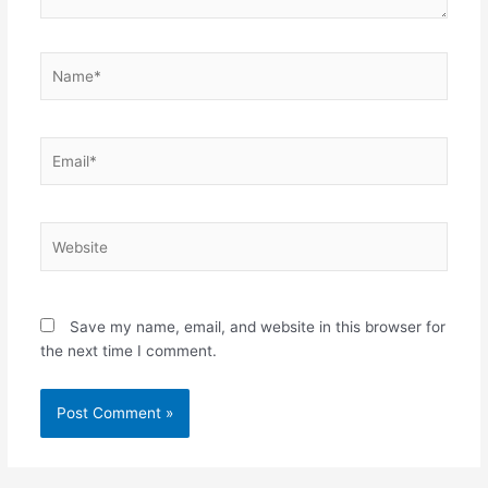
Name*
Email*
Website
Save my name, email, and website in this browser for
the next time I comment.