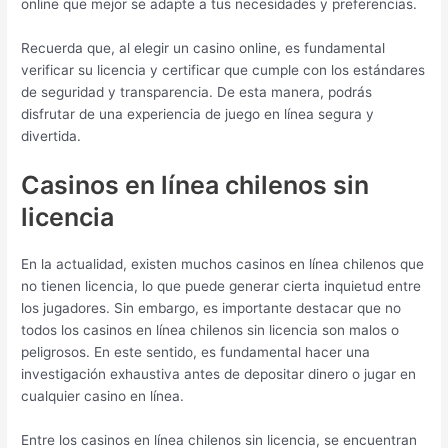
online que mejor se adapte a tus necesidades y preferencias.
Recuerda que, al elegir un casino online, es fundamental
verificar su licencia y certificar que cumple con los estándares
de seguridad y transparencia. De esta manera, podrás
disfrutar de una experiencia de juego en línea segura y
divertida.
Casinos en línea chilenos sin
licencia
En la actualidad, existen muchos casinos en línea chilenos que
no tienen licencia, lo que puede generar cierta inquietud entre
los jugadores. Sin embargo, es importante destacar que no
todos los casinos en línea chilenos sin licencia son malos o
peligrosos. En este sentido, es fundamental hacer una
investigación exhaustiva antes de depositar dinero o jugar en
cualquier casino en línea.
Entre los casinos en línea chilenos sin licencia, se encuentran