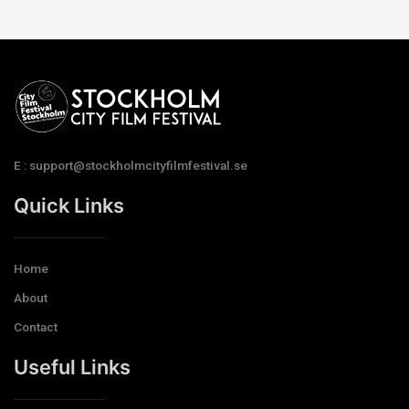
E : support@stockholmcityfilmfestival.se
Quick Links
Home
About
Contact
Useful Links