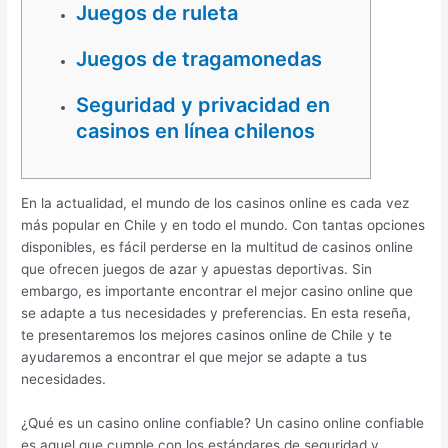
Juegos de ruleta
Juegos de tragamonedas
Seguridad y privacidad en
casinos en línea chilenos
En la actualidad, el mundo de los casinos online es cada vez
más popular en Chile y en todo el mundo. Con tantas opciones
disponibles, es fácil perderse en la multitud de casinos online
que ofrecen juegos de azar y apuestas deportivas. Sin
embargo, es importante encontrar el mejor casino online que
se adapte a tus necesidades y preferencias. En esta reseña,
te presentaremos los mejores casinos online de Chile y te
ayudaremos a encontrar el que mejor se adapte a tus
necesidades.
¿Qué es un casino online confiable? Un casino online confiable
es aquel que cumple con los estándares de seguridad y