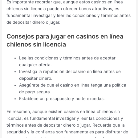
Es importante recordar que, aunque estos casinos en línea
chilenos sin licencia pueden ofrecer bonos atractivos, es
fundamental investigar y leer las condiciones y términos antes
de depositar dinero o jugar.
Consejos para jugar en casinos en línea
chilenos sin licencia
Lee las condiciones y términos antes de aceptar
cualquier oferta.
Investiga la reputación del casino en línea antes de
depositar dinero.
Asegúrate de que el casino en línea tenga una política
de pago segura.
Establece un presupuesto y no te excedas.
En resumen, aunque existen casinos en línea chilenos sin
licencia, es fundamental investigar y leer las condiciones y
términos antes de depositar dinero o jugar. Recuerda que la
seguridad y la confianza son fundamentales para disfrutar de