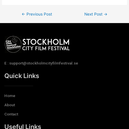
←
Previous Post
Next Post
→
E : support@stockholmcityfilmfestival.se
Quick Links
Home
About
Contact
Useful Links