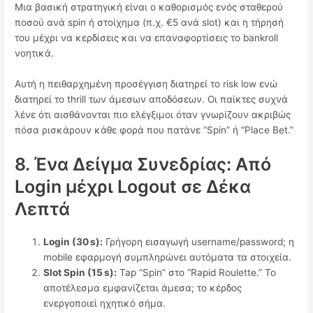
Μια βασική στρατηγική είναι ο καθορισμός ενός σταθερού
ποσού ανά spin ή στοίχημα (π.χ. €5 ανά slot) και η τήρησή
του μέχρι να κερδίσεις και να επαναφορτίσεις το bankroll
νοητικά.
Αυτή η πειθαρχημένη προσέγγιση διατηρεί το risk low ενώ
διατηρεί το thrill των άμεσων αποδόσεων. Οι παίκτες συχνά
λένε ότι αισθάνονται πιο ελέγξιμοι όταν γνωρίζουν ακριβώς
πόσα ρισκάρουν κάθε φορά που πατάνε “Spin” ή “Place Bet.”
8. Ένα Δείγμα Συνεδρίας: Από
Login μέχρι Logout σε Δέκα
Λεπτά
Login (30 s):
Γρήγορη εισαγωγή username/password; η
mobile εφαρμογή συμπληρώνει αυτόματα τα στοιχεία.
Slot Spin (15 s):
Tap “Spin” στο “Rapid Roulette.” Το
αποτέλεσμα εμφανίζεται άμεσα; το κέρδος
ενεργοποιεί ηχητικό σήμα.