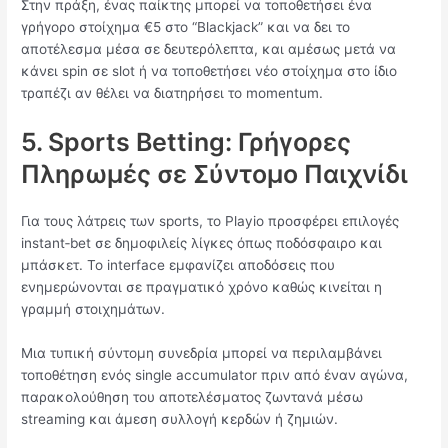
Στην πράξη, ένας παίκτης μπορεί να τοποθετήσει ένα
γρήγορο στοίχημα €5 στο “Blackjack” και να δει το
αποτέλεσμα μέσα σε δευτερόλεπτα, και αμέσως μετά να
κάνει spin σε slot ή να τοποθετήσει νέο στοίχημα στο ίδιο
τραπέζι αν θέλει να διατηρήσει το momentum.
5. Sports Betting: Γρήγορες
Πληρωμές σε Σύντομο Παιχνίδι
Για τους λάτρεις των sports, το Playio προσφέρει επιλογές
instant‑bet σε δημοφιλείς λίγκες όπως ποδόσφαιρο και
μπάσκετ. Το interface εμφανίζει αποδόσεις που
ενημερώνονται σε πραγματικό χρόνο καθώς κινείται η
γραμμή στοιχημάτων.
Μια τυπική σύντομη συνεδρία μπορεί να περιλαμβάνει
τοποθέτηση ενός single accumulator πριν από έναν αγώνα,
παρακολούθηση του αποτελέσματος ζωντανά μέσω
streaming και άμεση συλλογή κερδών ή ζημιών.