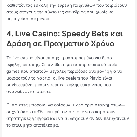
καθιστώντας εύκολη την εύρεση παιχνιδιών που ταιριάζουν
στους στόχους της σύντομης συνεδρίας σου χωρίς να
περιηγείσαι σε μενού.
4. Live Casino: Speedy Bets και
Δράση σε Πραγματικό Χρόνο
Το live casino είναι επίσης προσαρμοσμένο για δράση
υψηλής έντασης. Σε αντίθεση με τα παραδοσιακά table
games που απαιτούν μεγάλες περιόδους αναμονής για να
μοιραστούν τα χαρτιά, οι live dealers του Playio είναι
συνδεδεμένοι μέσω streams υψηλής ευκρίνειας που
ανανεώνονται άμεσα.
Οι παίκτες μπορούν να ορίσουν μικρά όρια στοιχημάτων—
συχνά όσο και €5—επιτρέποντάς τους να δοκιμάσουν
στρατηγικές γρήγορα και να συνεχίσουν αν δεν πετυχαίνουν
το επιθυμητό αποτέλεσμα.