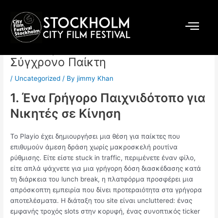
Skip
Post
to
navigation
content
Playio Casino: Γρήγορα Κέρδη και
Slots Υψηλής Έντασης για τον
Σύγχρονο Παίκτη
/
Uncategorized
/ By
jimmy Khan
1. Ένα Γρήγορο Παιχνιδότοπο για
Νικητές σε Κίνηση
Το Playio έχει δημιουργήσει μια θέση για παίκτες που
επιθυμούν άμεση δράση χωρίς μακροσκελή ρουτίνα
ρύθμισης. Είτε είστε stuck in traffic, περιμένετε έναν φίλο,
είτε απλά ψάχνετε για μια γρήγορη δόση διασκέδασης κατά
τη διάρκεια του lunch break, η πλατφόρμα προσφέρει μια
απρόσκοπτη εμπειρία που δίνει προτεραιότητα στα γρήγορα
αποτελέσματα. Η διάταξη του site είναι uncluttered: ένας
εμφανής τροχός slots στην κορυφή, ένας συνοπτικός ticker