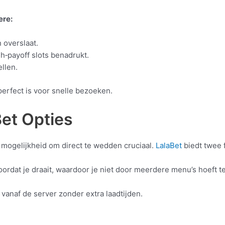
ere:
 overslaat.
h‑payoff slots benadrukt.
ellen.
perfect is voor snelle bezoeken.
Bet Opties
e mogelijkheid om direct te wedden cruciaal.
LalaBet
biedt twee f
 voordat je draait, waardoor je niet door meerdere menu’s hoeft t
 vanaf de server zonder extra laadtijden.