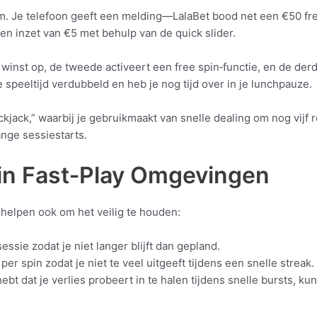
oom. Je telefoon geeft een melding—LalaBet bood net een €50 f
en inzet van €5 met behulp van de quick slider.
e winst op, de tweede activeert een free spin‑functie, en de der
 speeltijd verdubbeld en heb je nog tijd over in je lunchpauze.
ckjack,” waarbij je gebruikmaakt van snelle dealing om nog vijf 
nge sessiestarts.
n Fast‑Play Omgevingen
 helpen ook om het veilig te houden:
essie zodat je niet langer blijft dan gepland.
er spin zodat je niet te veel uitgeeft tijdens een snelle streak.
ebt dat je verlies probeert in te halen tijdens snelle bursts, kun