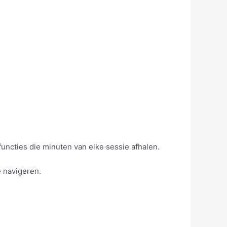
uncties die minuten van elke sessie afhalen.
e navigeren.