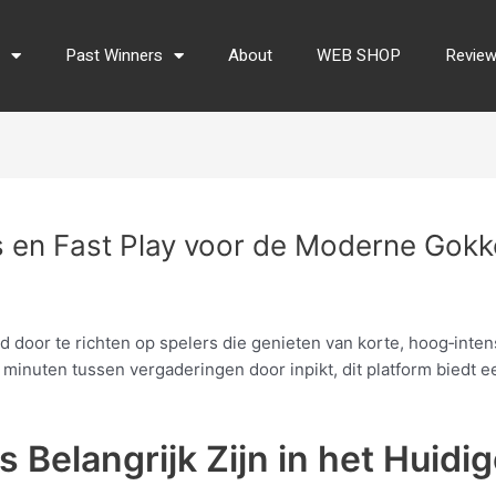
s
Past Winners
About
WEB SHOP
Revie
s en Fast Play voor de Moderne Gokk
d door te richten op spelers die genieten van korte, hoog‑inten
r minuten tussen vergaderingen door inpikt, dit platform biedt 
 Belangrijk Zijn in het Huid