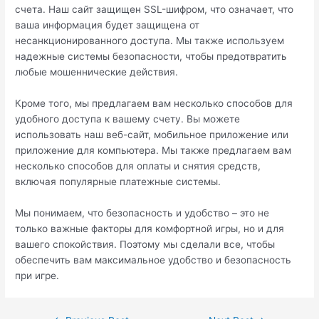
счета. Наш сайт защищен SSL-шифром, что означает, что
ваша информация будет защищена от
несанкционированного доступа. Мы также используем
надежные системы безопасности, чтобы предотвратить
любые мошеннические действия.
Кроме того, мы предлагаем вам несколько способов для
удобного доступа к вашему счету. Вы можете
использовать наш веб-сайт, мобильное приложение или
приложение для компьютера. Мы также предлагаем вам
несколько способов для оплаты и снятия средств,
включая популярные платежные системы.
Мы понимаем, что безопасность и удобство – это не
только важные факторы для комфортной игры, но и для
вашего спокойствия. Поэтому мы сделали все, чтобы
обеспечить вам максимальное удобство и безопасность
при игре.