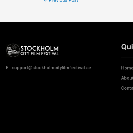
←
Previous Post
Qui
E : support@stockholmcityfilmfestival.se
Hom
Abou
Conta