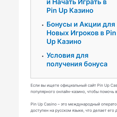
и Начать Играть в
Pin Up Казино
Бонусы и Акции для
Новых Игроков в Pin
Up Казино
Условия для
получения бонуса
Если вы ищете официальный сайт Pin Up Cas
популярного онлайн-казино, чтобы помочь ва
Pin Up Casino – это международный операто
доступен на русском языке, что делает его 