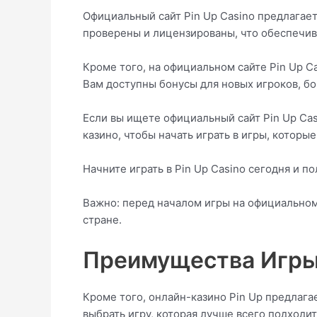
Официальный сайт Pin Up Casino предлагает
проверены и лицензированы, что обеспечив
Кроме того, на официальном сайте Pin Up C
Вам доступны бонусы для новых игроков, бо
Если вы ищете официальный сайт Pin Up Cas
казино, чтобы начать играть в игры, которые
Начните играть в Pin Up Casino сегодня и п
Важно: перед началом игры на официальном с
стране.
Преимущества Игры 
Кроме того, онлайн-казино Pin Up предлага
выбрать игру, которая лучше всего подходи