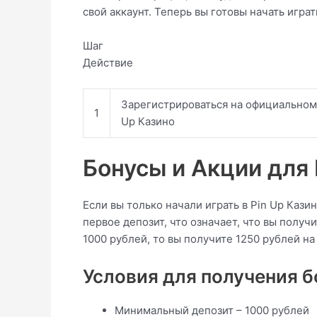
свой аккаунт. Теперь вы готовы начать играт
Шаг
Действие
Зарегистрироваться на официальном 
1
Up Казино
Бонусы и Акции для 
Если вы только начали играть в Pin Up Кази
первое депозит, что означает, что вы полу
1000 рублей, то вы получите 1250 рублей на
Условия для получения б
Минимальный депозит – 1000 рублей