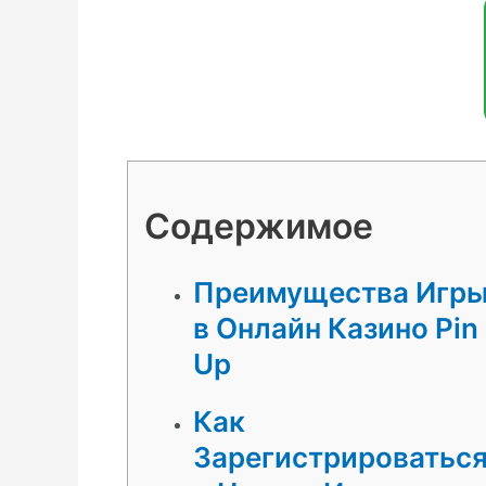
Содержимое
Преимущества Игр
в Онлайн Казино Pin
Up
Как
Зарегистрироватьс