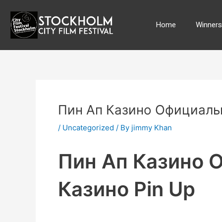
Skip
Post
to
navigation
Home
Winner
content
Пин Ап Казино Официальн
/
Uncategorized
/ By
jimmy Khan
Пин Ап Казино 
Казино Pin Up