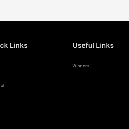
ck Links
Useful Links
e
Winners
t
ct