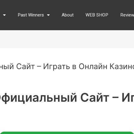
s
Past Winners
About
WEB SHOP
Revie
ый Сайт – Играть в Онлайн Казино
Официальный Сайт – И