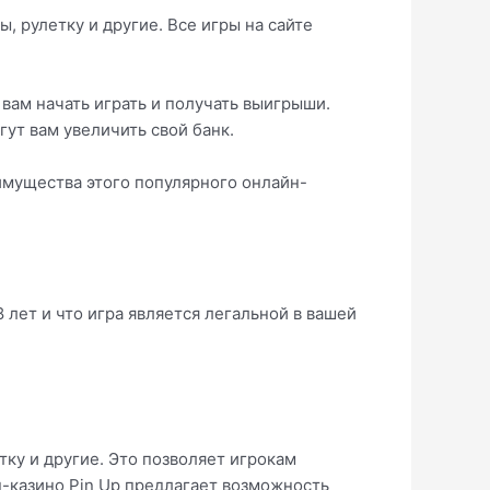
, рулетку и другие. Все игры на сайте
вам начать играть и получать выигрыши.
ут вам увеличить свой банк.
еимущества этого популярного онлайн-
 лет и что игра является легальной в вашей
тку и другие. Это позволяет игрокам
йн-казино Pin Up предлагает возможность