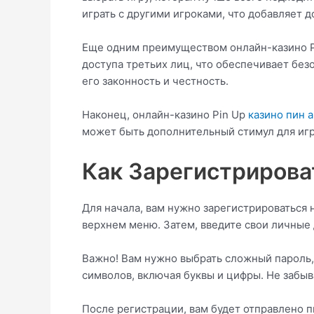
играть с другими игроками, что добавляет 
Еще одним преимуществом онлайн-казино Pi
доступа третьих лиц, что обеспечивает без
его законность и честность.
Наконец, онлайн-казино Pin Up
казино пин 
может быть дополнительный стимул для игро
Как Зарегистрироват
Для начала, вам нужно зарегистрироваться н
верхнем меню. Затем, введите свои личные 
Важно! Вам нужно выбрать сложный пароль, 
символов, включая буквы и цифры. Не забы
После регистрации, вам будет отправлено 