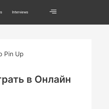
ws
Interviews
 Pin Up
грать в Онлайн