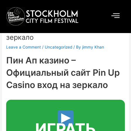
Skip
Post
to
navigation
content
Пин Ап казино – Официальный
сайт Pin Up Casino вход на
зеркало
Leave a Comment
/
Uncategorized
/ By
jimmy Khan
Пин Ап казино –
Официальный сайт Pin Up
Casino вход на зеркало
ИГРАТЬ