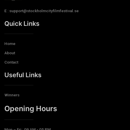
E : support@stockholmcityfilmfestival.se
Quick Links
Home
About
Contact
Useful Links
Winners
Opening Hours​
Mon – Fri : 09 AM - 05 PM