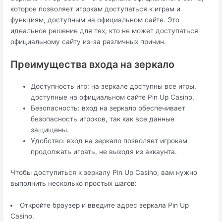
которое позволяет игрокам доступаться к играм и
функциям, доступным на официальном сайте. Это
идеальное решение для тех, кто не может доступаться
официальному сайту из-за различных причин.
Преимущества входа на зеркало
Доступность игр: на зеркале доступны все игры,
доступные на официальном сайте Pin Up Casino.
Безопасность: вход на зеркало обеспечивает
безопасность игроков, так как все данные
защищены.
Удобство: вход на зеркало позволяет игрокам
продолжать играть, не выходя из аккаунта.
Чтобы доступиться к зеркалу Pin Up Casino, вам нужно
выполнить несколько простых шагов:
Откройте браузер и введите адрес зеркала Pin Up
Casino.