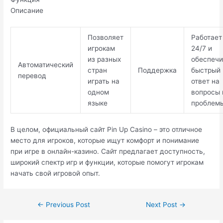
Описание
Позволяет
Работает
игрокам
24/7 и
из разных
обеспечи
Автоматический
стран
Поддержка
быстрый
перевод
играть на
ответ на
одном
вопросы 
языке
проблем
В целом, официальный сайт Pin Up Casino – это отличное
место для игроков, которые ищут комфорт и понимание
при игре в онлайн-казино. Сайт предлагает доступность,
широкий спектр игр и функции, которые помогут игрокам
начать свой игровой опыт.
←
Previous Post
Next Post
→