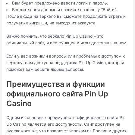
Вам будет предложено ввести логин и пароль.
Введите свои данные и нажмите на кнопку “Войти”.
После входа на зеркало вы сможете продолжать играть и
получать выигрыши, не выходя из аккаунта.
Важно помнить, что зеркало Pin Up Casino – это
официальный сайт, и все функции и игры доступны на нем.
Если у вас возникли вопросы или проблемы с доступом к
зеркалу, вам доступна поддержка Pin Up Casino, которая
поможет вам решить любые вопросы.
Преимущества и функции
официального сайта Pin Up
Casino
Одним из основных преимуществ официального сайта Pin
Up Casino является его доступность. Сайт доступен на
русском языке, что позволяет игрокам из России и других