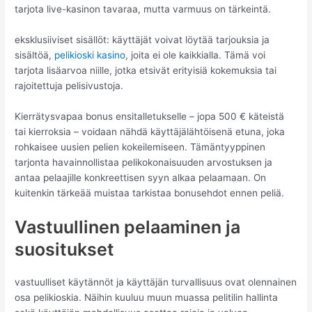
tarjota live-kasinon tavaraa, mutta varmuus on tärkeintä.
eksklusiiviset sisällöt: käyttäjät voivat löytää tarjouksia ja
sisältöä,
pelikioski kasino
, joita ei ole kaikkialla. Tämä voi
tarjota lisäarvoa niille, jotka etsivät erityisiä kokemuksia tai
rajoitettuja pelisivustoja.
Kierrätysvapaa bonus ensitalletukselle – jopa 500 € käteistä
tai kierroksia – voidaan nähdä käyttäjälähtöisenä etuna, joka
rohkaisee uusien pelien kokeilemiseen. Tämäntyyppinen
tarjonta havainnollistaa pelikokonaisuuden arvostuksen ja
antaa pelaajille konkreettisen syyn alkaa pelaamaan. On
kuitenkin tärkeää muistaa tarkistaa bonusehdot ennen peliä.
Vastuullinen pelaaminen ja
suositukset
vastuulliset käytännöt ja käyttäjän turvallisuus ovat olennainen
osa pelikioskia. Näihin kuuluu muun muassa pelitilin hallinta