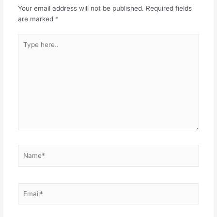
Your email address will not be published.
Required fields
are marked
*
Type
here..
Name*
Email*