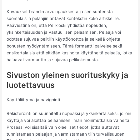
Kuvaukset brändin arvolupauksesta ja sen suhteesta
suomalaisiin pelaajiin antavat kontekstin koko artikkelille.
Pääviestinä on, että Pelikioski yhdistää nopeuden,
yksinkertaisuuden ja vastuullisen pelaamisen. Pelaaja voi
odottaa sujuvaa pelitilin käyttöönottoa ja selkeää ohjetta
bonusten hyödyntämiseen. Tämä formaatti palvelee sekä
ensikertalaisia että pitkään kasinoita käyttäneitä pelaajia, jotka
haluavat varmuutta ja sujuvaa pelikokemusta.
Sivuston yleinen suorituskyky ja
luotettavuus
Käyttöliittymä ja navigointi
Rekisteröinti on suunniteltu nopeaksi ja yksinkertaiseksi, jolloin
käyttäjä voi aloittaa pelaamisen ilman monimutkaisia vaiheita.
Prosessi voi sisältää vain oleelliset tiedot, jotka auttavat
tunnistamaan pelaajan ja varmistamaan tilin turvallisuuden.