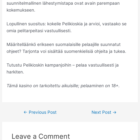
suunnitelmallinen lähestymistapa ovat avain parempaan
kokemukseen.
Lopullinen suositus: kokeile Pelikioskia ja arvioi, vastaako se
omia pelitarpeitasi vastuullisesti.
Määritelläänkö erikseen suomalaisille pelaajille suunnatut
ohjeet? Tarjonta voi sisältää suomenkielisiä ohjeita ja tukea.
Tutustu Pelikioskin kampanjoihin – pelaa vastuullisesti ja
harkiten.
Tämä kasino on tarkoitettu aikuisille; pelaaminen on 18+.
←
Previous Post
Next Post
→
Leave a Comment