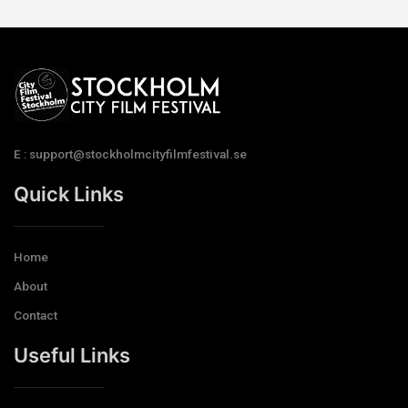
E : support@stockholmcityfilmfestival.se
Quick Links
Home
About
Contact
Useful Links