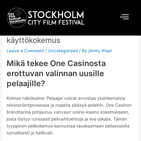
Skip
Post
to
navigation
content
One Casino 2026:
kokonaisvaltainen kartoitus ja
käyttökokemus
Leave a Comment
/
Uncategorized
/ By
jimmy Khan
Mikä tekee One Casinosta
erottuvan valinnan uusille
pelaajille?
Kolmas näkökulma: Pelaajat voivat arvostaa yksinkertaista
rekisteröintiprosessia ja nopeita pääsyä peleihin. One Casinon
bränditarina pohjautuu vahvaan online-kasino kokemukseen,
josta löytyy runsaasti pelivaihtoehtoja ja live-jakajia. Tämän
tyyppinen pelikokemus kannustaa tauskaamaan pelisessioita
turvallisesti ja hallitusti.