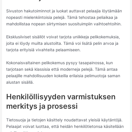
Sivuston hakutoiminnot ja luokat auttavat pelaajia löytämään
nopeasti mielenkiintoisia pelejä. Tämä tehostaa peliaikaa ja
mahdollistaa nopean siirtymisen suosituimpiin vaihtoehtoihin.
Eksklusiiviset sisällöt voivat tarjota uniikkeja pelikokemuksia,
joita ei löydy muilta alustoilta. Tämä voi lisätä pelin arvoa ja
tarjota erityisiä vivahteita pelaamiseen.
Kokonaisvaltainen pelikokemus pysyy tasapainossa, kun
tarjotaan sekä klassisia että moderneja pelejä. Tämä antaa
pelaajille mahdollisuuden kokeilla erilaisia pelimuotoja saman
alustan sisällä.
Henkilöllisyyden varmistuksen
merkitys ja prosessi
Tietosuoja ja tietojen käsittely noudattavat yleisiä käytäntöjä.
Pelaajat voivat luottaa, että heidän henkilötietonsa käsitellään