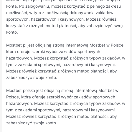
konta. Po zalogowaniu, możesz korzystać z pełnego zakresu
możliwości, w tym z możliwością dokonywania zakładów
sportowych, hazardowych i kasynowych. Możesz również
korzystać z różnych metod płatności, aby zabezpieczyć swoje
konto.
Mostbet pl jest oficjalną stroną internetową Mostbet w Polsce,
która oferuje szeroki wybór zakładów sportowych i
hazardowych. Możesz korzystać z różnych typów zakładów, w
tym z zakładami sportowymi, hazardowymi i kasynowymi.
Możesz również korzystać z różnych metod płatności, aby
zabezpieczyć swoje konto.
Mostbet polska jest oficjalną stroną internetową Mostbet w
Polsce, która oferuje szeroki wybór zakładów sportowych i
hazardowych. Możesz korzystać z różnych typów zakładów, w
tym z zakładami sportowymi, hazardowymi i kasynowymi.
Możesz również korzystać z różnych metod płatności, aby
zabezpieczyć swoje konto.