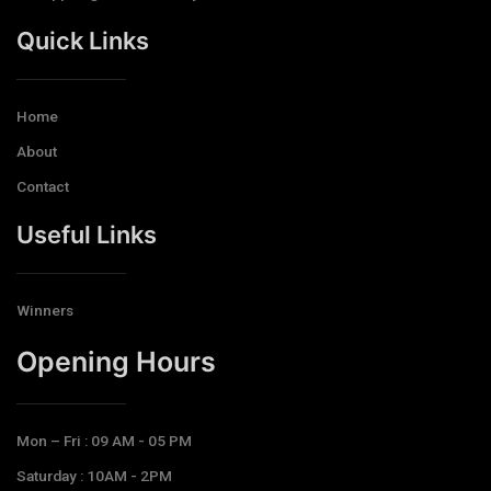
Quick Links
Home
About
Contact
Useful Links
Winners
Opening Hours​
Mon – Fri : 09 AM - 05 PM
Saturday : 10AM - 2PM