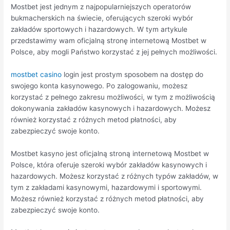
Mostbet jest jednym z najpopularniejszych operatorów
bukmacherskich na świecie, oferujących szeroki wybór
zakładów sportowych i hazardowych. W tym artykule
przedstawimy wam oficjalną stronę internetową Mostbet w
Polsce, aby mogli Państwo korzystać z jej pełnych możliwości.
mostbet casino
login jest prostym sposobem na dostęp do
swojego konta kasynowego. Po zalogowaniu, możesz
korzystać z pełnego zakresu możliwości, w tym z możliwością
dokonywania zakładów kasynowych i hazardowych. Możesz
również korzystać z różnych metod płatności, aby
zabezpieczyć swoje konto.
Mostbet kasyno jest oficjalną stroną internetową Mostbet w
Polsce, która oferuje szeroki wybór zakładów kasynowych i
hazardowych. Możesz korzystać z różnych typów zakładów, w
tym z zakładami kasynowymi, hazardowymi i sportowymi.
Możesz również korzystać z różnych metod płatności, aby
zabezpieczyć swoje konto.