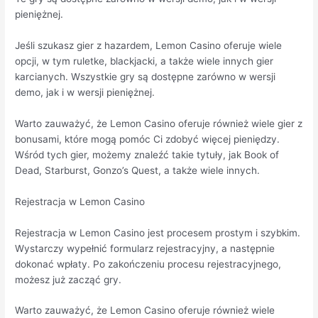
pieniężnej.
Jeśli szukasz gier z hazardem, Lemon Casino oferuje wiele
opcji, w tym ruletke, blackjacki, a także wiele innych gier
karcianych. Wszystkie gry są dostępne zarówno w wersji
demo, jak i w wersji pieniężnej.
Warto zauważyć, że Lemon Casino oferuje również wiele gier z
bonusami, które mogą pomóc Ci zdobyć więcej pieniędzy.
Wśród tych gier, możemy znaleźć takie tytuły, jak Book of
Dead, Starburst, Gonzo’s Quest, a także wiele innych.
Rejestracja w Lemon Casino
Rejestracja w Lemon Casino jest procesem prostym i szybkim.
Wystarczy wypełnić formularz rejestracyjny, a następnie
dokonać wpłaty. Po zakończeniu procesu rejestracyjnego,
możesz już zacząć gry.
Warto zauważyć, że Lemon Casino oferuje również wiele