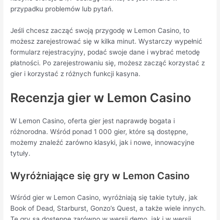
przypadku problemów lub pytań.
Jeśli chcesz zacząć swoją przygodę w Lemon Casino, to
możesz zarejestrować się w kilka minut. Wystarczy wypełnić
formularz rejestracyjny, podać swoje dane i wybrać metodę
płatności. Po zarejestrowaniu się, możesz zacząć korzystać z
gier i korzystać z różnych funkcji kasyna.
Recenzja gier w Lemon Casino
W Lemon Casino, oferta gier jest naprawdę bogata i
różnorodna. Wśród ponad 1 000 gier, które są dostępne,
możemy znaleźć zarówno klasyki, jak i nowe, innowacyjne
tytuły.
Wyróżniające się gry w Lemon Casino
Wśród gier w Lemon Casino, wyróżniają się takie tytuły, jak
Book of Dead, Starburst, Gonzo’s Quest, a także wiele innych.
Te gry są dostępne zarówno w wersji demo, jak i w wersji