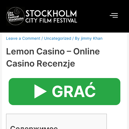
Skip
Post
to
navigation
content
Lemon Casino – Online Casino
Recenzje
Leave a Comment
/
Uncategorized
/ By
jimmy Khan
Lemon Casino – Online
Casino Recenzje
▶️ GRAĆ
Содержимое