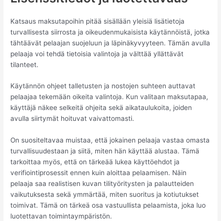
Katsaus maksutapoihin pitää sisällään yleisiä lisätietoja
turvallisesta siirrosta ja oikeudenmukaisista käytännöistä, jotka
tähtäävät pelaajan suojeluun ja läpinäkyvyyteen. Tämän avulla
pelaaja voi tehdä tietoisia valintoja ja välttää yllättävät
tilanteet.
Käytännön ohjeet talletusten ja nostojen suhteen auttavat
pelaajaa tekemään oikeita valintoja. Kun valitaan maksutapaa,
käyttäjä näkee selkeitä ohjeita sekä aikataulukoita, joiden
avulla siirtymät hoituvat vaivattomasti.
On suositeltavaa muistaa, että jokainen pelaaja vastaa omasta
turvallisuudestaan ja siitä, miten hän käyttää alustaa. Tämä
tarkoittaa myös, että on tärkeää lukea käyttöehdot ja
verifiointiprosessit ennen kuin aloittaa pelaamisen. Näin
pelaaja saa realistisen kuvan tilityöritysten ja palautteiden
vaikutuksesta sekä ymmärtää, miten suoritus ja kotiutukset
toimivat. Tämä on tärkeä osa vastuullista pelaamista, joka luo
luotettavan toimintaympäristön.