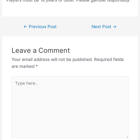
←
Previous Post
Next Post
→
Leave a Comment
Your email address will not be published.
Required fields
are marked
*
Type
here..