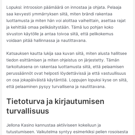
Lopuksi: introosion päämäärä on innostaa ja ohjata. Pelaaja
saa kevyesti ymmärryksen siitä, miten brändi rakentaa
luottamusta ja miten hän voi aloittaa vaiheittain, asettaa rajat
ja kehittää omaa pelikäsitystään. Tämä luo pohjan koko
sivuston käytölle ja antaa toivoa siitä, että pelikokemus
voidaan pitää hallinnassa ja nautittavana.
Katsauksen kautta lukija saa kuvan siitä, miten alusta hallitsee
tiedon esittämisen ja miten ohjeistus on järjestetty. Tämän
tarkoituksena on rakentaa luottamusta siitä, että pelaamisen
perussäännöt ovat helposti löydettävissä ja että vastuullisuus
on osa jokapäiväistä käytäntöä. Loppujen lopuksi kyse on siitä,
että pelaaminen pysyy turvallisena ja nautittavana.
Tietoturva ja kirjautumisen
turvallisuus
Jellona Kasino kannustaa aktiiviseen kokeiluun ja
tutustumiseen. Vaikutelma syntyy esimerkiksi pelien rosoisesta