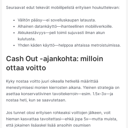
Seuraavat edut tekevät mobiilipelistä erityisen houkuttelevan:
Välitön pääsy—ei sovelluskaupan latausta.
Alhainen datankäyttö—ihanteellinen mobiiliverkoille.
Akkukestävyys—peli toimii sujuvasti ilman akun
kulutusta.
Yhden käden käyttö—helppoa ahtaissa metroistuimissa.
Cash Out -ajankohta: milloin
ottaa voitto
Kyky nostaa voitto juuri oikealla hetkellä määrittää
menestymisesi monien kierrosten aikana. Yleinen strategia on
asettaa konservatiivinen tavoitekerroin—esim. 1.5x–3x—ja
nostaa heti, kun se saavutetaan.
Jos tunnet olosi erityisen rohkeaksi voittojen jälkeen, voit
hieman kasvattaa tavoitettasi—ehkä jopa 5x—mutta muista,
että jokainen lisäaskel lisää ansoihin osumisen