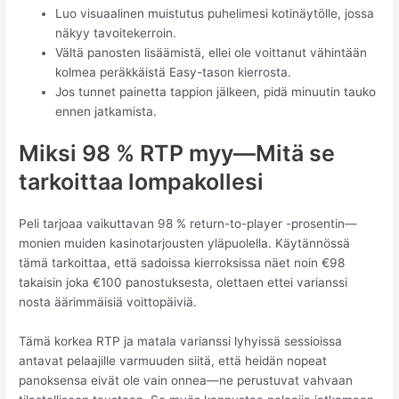
Luo visuaalinen muistutus puhelimesi kotinäytölle, jossa
näkyy tavoitekerroin.
Vältä panosten lisäämistä, ellei ole voittanut vähintään
kolmea peräkkäistä Easy-tason kierrosta.
Jos tunnet painetta tappion jälkeen, pidä minuutin tauko
ennen jatkamista.
Miksi 98 % RTP myy—Mitä se
tarkoittaa lompakollesi
Peli tarjoaa vaikuttavan 98 % return-to-player -prosentin—
monien muiden kasinotarjousten yläpuolella. Käytännössä
tämä tarkoittaa, että sadoissa kierroksissa näet noin €98
takaisin joka €100 panostuksesta, olettaen ettei varianssi
nosta äärimmäisiä voittopäiviä.
Tämä korkea RTP ja matala varianssi lyhyissä sessioissa
antavat pelaajille varmuuden siitä, että heidän nopeat
panoksensa eivät ole vain onnea—ne perustuvat vahvaan