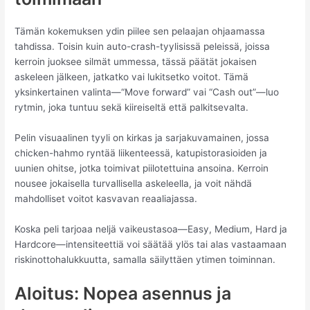
Tämän kokemuksen ydin piilee sen pelaajan ohjaamassa
tahdissa. Toisin kuin auto-crash-tyylisissä peleissä, joissa
kerroin juoksee silmät ummessa, tässä päätät jokaisen
askeleen jälkeen, jatkatko vai lukitsetko voitot. Tämä
yksinkertainen valinta—“Move forward” vai “Cash out”—luo
rytmin, joka tuntuu sekä kiireiseltä että palkitsevalta.
Pelin visuaalinen tyyli on kirkas ja sarjakuvamainen, jossa
chicken-hahmo ryntää liikenteessä, katupistorasioiden ja
uunien ohitse, jotka toimivat piilotettuina ansoina. Kerroin
nousee jokaisella turvallisella askeleella, ja voit nähdä
mahdolliset voitot kasvavan reaaliajassa.
Koska peli tarjoaa neljä vaikeustasoa—Easy, Medium, Hard ja
Hardcore—intensiteettiä voi säätää ylös tai alas vastaamaan
riskinottohalukkuutta, samalla säilyttäen ytimen toiminnan.
Aloitus: Nopea asennus ja