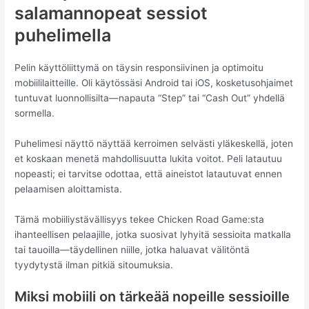
salamannopeat sessiot
puhelimella
Pelin käyttöliittymä on täysin responsiivinen ja optimoitu
mobiililaitteille. Oli käytössäsi Android tai iOS, kosketusohjaimet
tuntuvat luonnollisilta—napauta “Step” tai “Cash Out” yhdellä
sormella.
Puhelimesi näyttö näyttää kerroimen selvästi yläkeskellä, joten
et koskaan menetä mahdollisuutta lukita voitot. Peli latautuu
nopeasti; ei tarvitse odottaa, että aineistot latautuvat ennen
pelaamisen aloittamista.
Tämä mobiiliystävällisyys tekee Chicken Road Game:sta
ihanteellisen pelaajille, jotka suosivat lyhyitä sessioita matkalla
tai tauoilla—täydellinen niille, jotka haluavat välitöntä
tyydytystä ilman pitkiä sitoumuksia.
Miksi mobiili on tärkeää nopeille sessioille