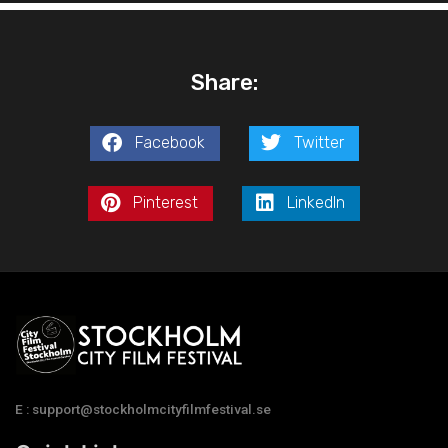
Share:
Facebook
Twitter
Pinterest
LinkedIn
E : support@stockholmcityfilmfestival.se