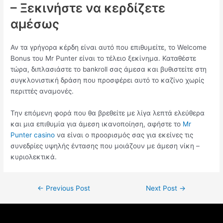
– Ξεκινήστε να κερδίζετε
αμέσως
Αν τα γρήγορα κέρδη είναι αυτό που επιθυμείτε, το Welcome
Bonus του Mr Punter είναι το τέλειο ξεκίνημα. Καταθέστε
τώρα, διπλασιάστε το bankroll σας άμεσα και βυθιστείτε στη
συγκλονιστική δράση που προσφέρει αυτό το καζίνο χωρίς
περιττές αναμονές.
Την επόμενη φορά που θα βρεθείτε με λίγα λεπτά ελεύθερα
και μια επιθυμία για άμεση ικανοποίηση, αφήστε το
Mr
Punter casino
να είναι ο προορισμός σας για εκείνες τις
συνεδρίες υψηλής έντασης που μοιάζουν με άμεση νίκη –
κυριολεκτικά.
←
Previous Post
Next Post
→