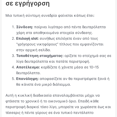
σε εγρήγορση
Μια τυπική σύντομη συνεδρία φαίνεται κάπως έτσι:
Σύνδεση:
παίρνει λιγότερο από πέντε δευτερόλεπτα
χάρη στα αποθηκευμένα στοιχεία σύνδεσης.
Επιλογή slot:
συνήθως επιλέγετε έναν από τους
“γρήγορους νικηφόρους” τίτλους που εμφανίζονται
στην αρχική σελίδα.
Τοποθέτηση στοιχήματος:
ορίζετε το στοίχημά σας σε
λίγα δευτερόλεπτα και πατάτε περιστροφή.
Αποτέλεσμα:
κερδίζετε ή χάνετε μέσα σε 10–15
δευτερόλεπτα.
Επανάληψη:
αποφασίζετε αν θα περιστρέψετε ξανά ή
θα κάνετε ένα μικρό διάλειμμα.
Αυτή η κυκλική διαδικασία επαναλαμβάνεται μέχρι να
φτάσετε το χρονικό ή το οικονομικό όριο. Επειδή κάθε
περιστροφή διαρκεί τόσο λίγο, μπορείτε να χωρέσετε έως και
τέσσερις ή πέντε γύρους σε ένα τυπικό πεντάλεπτο