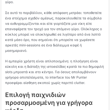
γύρο.
Σε αυτό το περιβάλλον, κάθε απόφαση μετράει: τοποθετείτε
ένα στοίχημα σχεδόν αμέσως, παρακολουθείτε τα σύμβολα
να ευθυγραμμίζονται και είτε γιορτάζετε μια νίκη είτε
επαναφέρετε τον τροχό για τον επόμενο γύρο. Ολόκληρος ο
κύκλος μπορεί να ολοκληρωθεί σε λιγότερο από ένα λεπτό
κατά μέσο όρο, που σημαίνει ότι μπορείτε να χωρέσετε
αρκετές mini‑sessions σε ένα διάλειμμα καφέ ή
μεσημεριανό.
Η εμπειρία χρήστη είναι απλοποιημένη: η πλοήγηση είναι
εύκολη και η διάταξη της ιστοσελίδας κρατά τα πιο δημοφιλή
slots μπροστά και στο κέντρο. Για όσους απολαμβάνουν
γρήγορα αποτελέσματα, το interface του Mr Punter
προσφέρει αίσθηση σκοπού χωρίς περιττό clutter.
Επιλογή παιχνιδιών
προσαρμοσμένη για γρήγορα