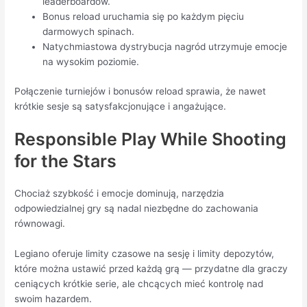
leaderboardów.
Bonus reload uruchamia się po każdym pięciu
darmowych spinach.
Natychmiastowa dystrybucja nagród utrzymuje emocje
na wysokim poziomie.
Połączenie turniejów i bonusów reload sprawia, że nawet
krótkie sesje są satysfakcjonujące i angażujące.
Responsible Play While Shooting
for the Stars
Chociaż szybkość i emocje dominują, narzędzia
odpowiedzialnej gry są nadal niezbędne do zachowania
równowagi.
Legiano oferuje limity czasowe na sesję i limity depozytów,
które można ustawić przed każdą grą — przydatne dla graczy
ceniących krótkie serie, ale chcących mieć kontrolę nad
swoim hazardem.