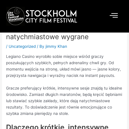
Skip
Post
to
navigation
content
Legiano Casino: Ekspresowe
emocje przy Quick Spin i
natychmiastowe wygrane
/
Uncategorized
/ By
jimmy Khan
Legiano Casino wyrobiło sobie miejsce wśród graczy
poszukujących szybkich, pełnych adrenaliny chwil gry. Od
momentu wejścia na stronę, układ mówi jasno — jasne kolory,
przejrzysta nawigacja i wyraźny nacisk na instant payouts.
Gracze preferujący krótkie, intensywne sesje znajdą tu idealne
środowisko. Zamiast długich maratonów, będą kręcić bębniami
lub stawiać szybkie zakłady, które dają natychmiastowe
rezultaty. To doświadczenie jest równie emocjonujące co
szybka zmiana pieniędzy na stole.
Dlaczego krótkie, intensywne