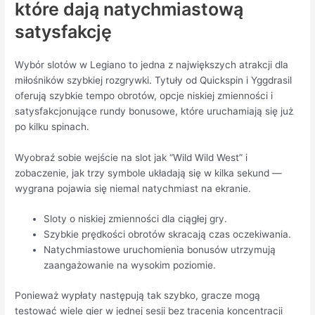
które dają natychmiastową
satysfakcję
Wybór slotów w Legiano to jedna z największych atrakcji dla
miłośników szybkiej rozgrywki. Tytuły od Quickspin i Yggdrasil
oferują szybkie tempo obrotów, opcje niskiej zmienności i
satysfakcjonujące rundy bonusowe, które uruchamiają się już
po kilku spinach.
Wyobraź sobie wejście na slot jak “Wild Wild West” i
zobaczenie, jak trzy symbole układają się w kilka sekund —
wygrana pojawia się niemal natychmiast na ekranie.
Sloty o niskiej zmienności dla ciągłej gry.
Szybkie prędkości obrotów skracają czas oczekiwania.
Natychmiastowe uruchomienia bonusów utrzymują
zaangażowanie na wysokim poziomie.
Ponieważ wypłaty następują tak szybko, gracze mogą
testować wiele gier w jednej sesji bez tracenia koncentracji