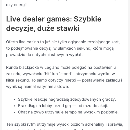
czy energii.
Live dealer games: Szybkie
decyzje, duże stawki
Oferta live casino to już nie tylko oglądanie rozdającego kart,
to podejmowanie decyzji w ułamkach sekund, które mogą
prowadzić do natychmiastowych wypłat.
Runda blackjacka w Legiano może polegać na postawieniu
zakładu, wywołaniu “hit” lub “stand” i otrzymaniu wyniku w
kilka sekund. To samo dotyczy ruletki — postawienie zakładu i
wynik są niemal natychmiastowe.
Szybkie reakcje nagradzają zdecydowanych graczy.
Brak długich lobby przed grą — od razu do akcji.
Chat na żywo utrzymuje tempo na wysokim poziomie.
Ten szybki rytm utrzymuje wysoki poziom adrenaliny i sprawia,