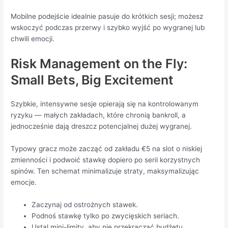
Mobilne podejście idealnie pasuje do krótkich sesji; możesz
wskoczyć podczas przerwy i szybko wyjść po wygranej lub
chwili emocji.
Risk Management on the Fly:
Small Bets, Big Excitement
Szybkie, intensywne sesje opierają się na kontrolowanym
ryzyku — małych zakładach, które chronią bankroll, a
jednocześnie dają dreszcz potencjalnej dużej wygranej.
Typowy gracz może zacząć od zakładu €5 na slot o niskiej
zmienności i podwoić stawkę dopiero po serii korzystnych
spinów. Ten schemat minimalizuje straty, maksymalizując
emocje.
Zaczynaj od ostrożnych stawek.
Podnoś stawkę tylko po zwycięskich seriach.
Ustal mini-limity, aby nie przekraczać budżetu.