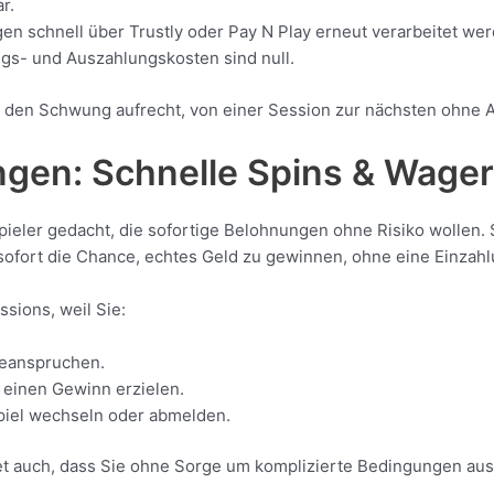
r.
 schnell über Trustly oder Pay N Play erneut verarbeitet wer
s- und Auszahlungskosten sind null.
n den Schwung aufrecht, von einer Session zur nächsten ohne A
gen: Schnelle Spins & Wage
pieler gedacht, die sofortige Belohnungen ohne Risiko wollen.
sofort die Chance, echtes Geld zu gewinnen, ohne eine Einzahl
sions, weil Sie:
beanspruchen.
 einen Gewinn erzielen.
piel wechseln oder abmelden.
t auch, dass Sie ohne Sorge um komplizierte Bedingungen au