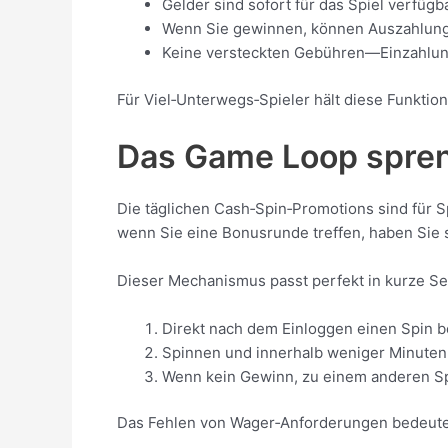
Gelder sind sofort für das Spiel verfügba
Wenn Sie gewinnen, können Auszahlungen
Keine versteckten Gebühren—Einzahlung
Für Viel‑Unterwegs‑Spieler hält diese Funktio
Das Game Loop spren
Die täglichen Cash‑Spin‑Promotions sind für S
wenn Sie eine Bonusrunde treffen, haben Sie 
Dieser Mechanismus passt perfekt in kurze Ses
Direkt nach dem Einloggen einen Spin 
Spinnen und innerhalb weniger Minuten
Wenn kein Gewinn, zu einem anderen S
Das Fehlen von Wager‑Anforderungen bedeute