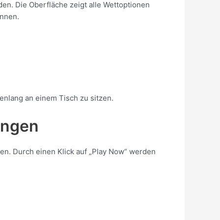
en. Die Oberfläche zeigt alle Wettoptionen
önnen.
enlang an einem Tisch zu sitzen.
ungen
ten. Durch einen Klick auf „Play Now“ werden