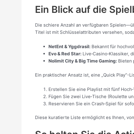
Ein Blick auf die Spie
Die schiere Anzahl an verfügbaren Spielen—übe
Titel ist mit Schlüsselattributen versehen, sod
NetEnt & Yggdrasil:
Bekannt für hochvola
Evo & Red Star:
Live‑Casino‑Klassiker, d
Nolimit City & Big Time Gaming:
Bieten 
Ein praktischer Ansatz ist, eine „Quick Play“-Li
Erstellen Sie eine Playlist mit fünf Hoch‑V
Fügen Sie zwei Live‑Tische (Roulette un
Reservieren Sie ein Crash‑Spiel für so
Diese kuratierte Liste ermöglicht es Ihnen, 