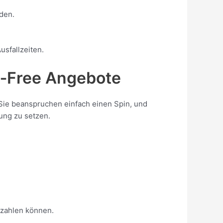
den.
usfallzeiten.
r‑Free Angebote
 Sie beanspruchen einfach einen Spin, und
ung zu setzen.
szahlen können.