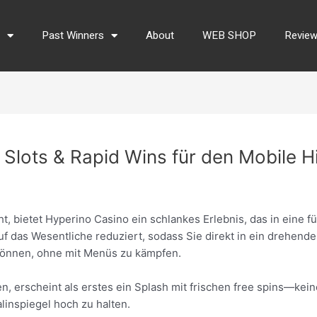
s
Past Winners
About
WEB SHOP
Revie
 Slots & Rapid Wins für den Mobile H
t, bietet Hyperino Casino ein schlankes Erlebnis, das in eine 
uf das Wesentliche reduziert, sodass Sie direkt in ein drehende
können, ohne mit Menüs zu kämpfen.
n, erscheint als erstes ein Splash mit frischen free spins—kei
linspiegel hoch zu halten.