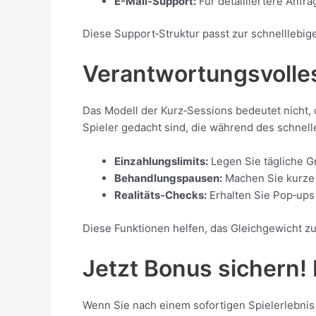
E-Mail‑Support:
Für detailliertere Anfr
Diese Support‑Struktur passt zur schnelllebige
Verantwortungsvolles
Das Modell der Kurz‑Sessions bedeutet nicht, 
Spieler gedacht sind, die während des schnell
Einzahlungslimits:
Legen Sie tägliche G
Behandlungspausen:
Machen Sie kurze 
Realitäts‑Checks:
Erhalten Sie Pop‑ups 
Diese Funktionen helfen, das Gleichgewicht zu
Jetzt Bonus sichern!
Wenn Sie nach einem sofortigen Spielerlebnis s