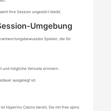
den.
amit Ihre Session ungestört bleibt.
n Session‑Umgebung
verantwortungsbewusstes Spielen, die für
.
t und mögliche Verluste erinnern.
dauer ausgelegt ist.
st Hyperino Casino bereit, Sie mit free spins