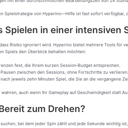
agen mit einer durchschnittlichen Bearbeitungszeit von 24 Stun
n Spielstrategie von Hyperino—Hilfe ist fast sofort verfügbar, d
 Spielen in einer intensive
dass Risiko ignoriert wird. Hyperino bietet mehrere Tools für 
en Spiels den Überblick behalten möchten:
renzen fest, die Ihrem kurzen Session‑Budget entsprechen.
Pausen zwischen den Sessions, ohne Fortschritte zu verlieren
nach jeweils zehn Minuten Spiel, die Sie an die vergangene Zei
 wahren, auch wenn Ihr Gameplay auf Geschwindigkeit statt Aus
 Bereit zum Drehen?
uchen, bei dem jeder Spin zählt und jede Sekunde wichtig ist, i