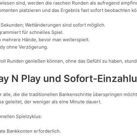
ewiesen sind, werden die raschen Runden als aufregend empfind
Momenten platzieren und das Ergebnis fast sofort beobachten k
 Sekunden; Wettänderungen sind sofort möglich.
rammiert für schnelles Spiel.
n mehrere Hände, bevor man weiterspielt.
ndy ohne Verzögerung.
dvoll Runden genießen können, ohne das Gefühl zu haben, stund
y N Play und Sofort‑Einzahl
r alle, die die traditionellen Bankenschritte überspringen möch
s geleitet, der weniger als eine Minute dauert.
nellen Spielzyklus:
te Bankkonten erforderlich.