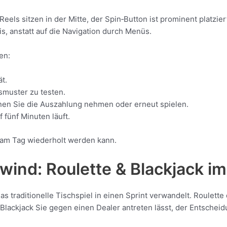
Reels sitzen in der Mitte, der Spin‑Button ist prominent platzier
s, anstatt auf die Navigation durch Menüs.
en:
ät.
smuster zu testen.
nen Sie die Auszahlung nehmen oder erneut spielen.
 fünf Minuten läuft.
 am Tag wiederholt werden kann.
wind: Roulette & Blackjack i
s traditionelle Tischspiel in einen Sprint verwandelt. Roulette
ckjack Sie gegen einen Dealer antreten lässt, der Entscheidung