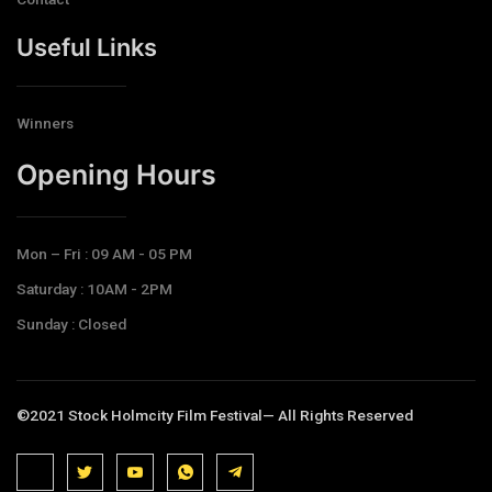
Useful Links
Winners
Opening Hours​
Mon – Fri : 09 AM - 05 PM
Saturday : 10AM - 2PM
Sunday : Closed
©2021 Stock Holmcity Film Festival— All Rights Reserved
J
J
J
J
T
k
k
k
k
e
i
i
i
i
l