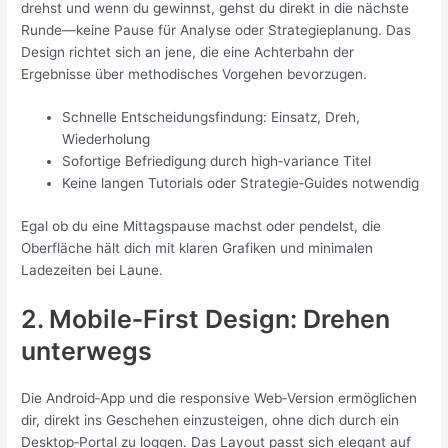
drehst und wenn du gewinnst, gehst du direkt in die nächste
Runde—keine Pause für Analyse oder Strategieplanung. Das
Design richtet sich an jene, die eine Achterbahn der
Ergebnisse über methodisches Vorgehen bevorzugen.
Schnelle Entscheidungsfindung: Einsatz, Dreh,
Wiederholung
Sofortige Befriedigung durch high‑variance Titel
Keine langen Tutorials oder Strategie‑Guides notwendig
Egal ob du eine Mittagspause machst oder pendelst, die
Oberfläche hält dich mit klaren Grafiken und minimalen
Ladezeiten bei Laune.
2. Mobile‑First Design: Drehen
unterwegs
Die Android‑App und die responsive Web‑Version ermöglichen
dir, direkt ins Geschehen einzusteigen, ohne dich durch ein
Desktop‑Portal zu loggen. Das Layout passt sich elegant auf