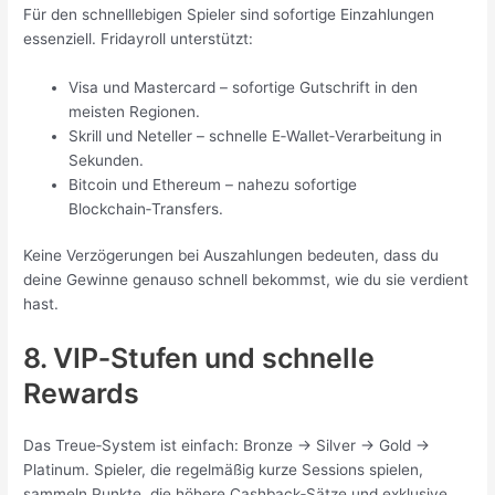
Für den schnelllebigen Spieler sind sofortige Einzahlungen
essenziell. Fridayroll unterstützt:
Visa und Mastercard – sofortige Gutschrift in den
meisten Regionen.
Skrill und Neteller – schnelle E‑Wallet‑Verarbeitung in
Sekunden.
Bitcoin und Ethereum – nahezu sofortige
Blockchain‑Transfers.
Keine Verzögerungen bei Auszahlungen bedeuten, dass du
deine Gewinne genauso schnell bekommst, wie du sie verdient
hast.
8. VIP‑Stufen und schnelle
Rewards
Das Treue‑System ist einfach: Bronze → Silver → Gold →
Platinum. Spieler, die regelmäßig kurze Sessions spielen,
sammeln Punkte, die höhere Cashback‑Sätze und exklusive