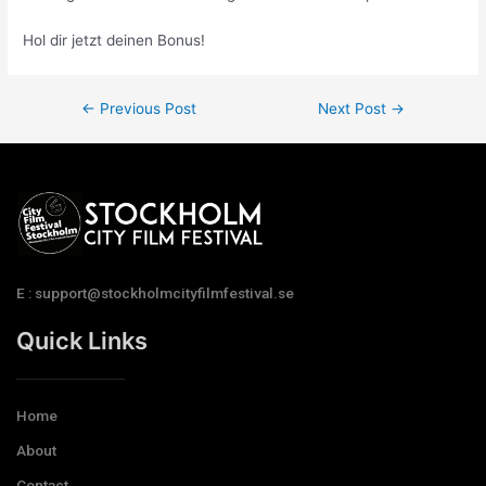
Hol dir jetzt deinen Bonus!
←
Previous Post
Next Post
→
E : support@stockholmcityfilmfestival.se
Quick Links
Home
About
Contact