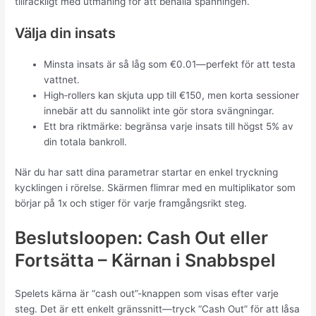
tillräckligt med utmaning för att behålla spänningen.
Välja din insats
Minsta insats är så låg som €0.01—perfekt för att testa
vattnet.
High‑rollers kan skjuta upp till €150, men korta sessioner
innebär att du sannolikt inte gör stora svängningar.
Ett bra riktmärke: begränsa varje insats till högst 5% av
din totala bankroll.
När du har satt dina parametrar startar en enkel tryckning
kycklingen i rörelse. Skärmen flimrar med en multiplikator som
börjar på 1x och stiger för varje framgångsrikt steg.
Beslutsloopen: Cash Out eller
Fortsätta – Kärnan i Snabbspel
Spelets kärna är “cash out”-knappen som visas efter varje
steg. Det är ett enkelt gränssnitt—tryck “Cash Out” för att låsa