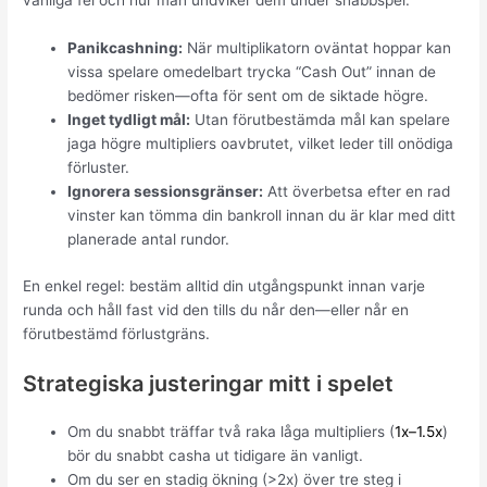
vanliga fel och hur man undviker dem under snabbspel:
Panikcashning:
När multiplikatorn oväntat hoppar kan
vissa spelare omedelbart trycka “Cash Out” innan de
bedömer risken—ofta för sent om de siktade högre.
Inget tydligt mål:
Utan förutbestämda mål kan spelare
jaga högre multipliers oavbrutet, vilket leder till onödiga
förluster.
Ignorera sessionsgränser:
Att överbetsa efter en rad
vinster kan tömma din bankroll innan du är klar med ditt
planerade antal rundor.
En enkel regel: bestäm alltid din utgångspunkt innan varje
runda och håll fast vid den tills du når den—eller når en
förutbestämd förlustgräns.
Strategiska justeringar mitt i spelet
Om du snabbt träffar två raka låga multipliers (
1x–1.5x
)
bör du snabbt casha ut tidigare än vanligt.
Om du ser en stadig ökning (>2x) över tre steg i