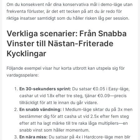
Om du konsekvent når dina konservativa mål i demo-läge utan
frekventa förluster, är det ett tecken på att du är redo för
riktiga insatser samtidigt som du håller risken låg per session.
Verkliga scenarier: Från Snabba
Vinster till Nästan-Friterade
Kycklingar
Följande exempel visar hur korta utbrott kan utspela sig för
vardagsspelare:
En 30-sekunders sprint:
Du satsar €0.05 i Easy-läge,
cashar ut vid 1.8x efter tre steg, tjänar €0.09—precis
tillräckligt för att le innan du går vidare.
En snabb vändning:
I Medium-läge siktar du på 3x men
bestämmer dig för att casha ut vid 2.5x efter fem steg
efter att ha lagt märke till tre raka låga multipliers—en
snabb vinst som håller momentum.
En nära miss:
Du satsar på 4x i Hardcore-läge men blir