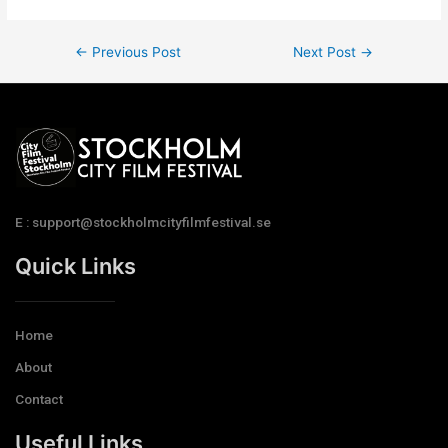
←
Previous Post
Next Post
→
E : support@stockholmcityfilmfestival.se
Quick Links
Home
About
Contact
Useful Links