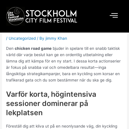
Skip
Post
to
navigation
content
Chicken Road Game: Snabba
Vinster på Vägen till Ära
/
Uncategorized
/ By
jimmy Khan
Den
chicken road game
bjuder in spelare till en snabb taktisk
värld där varje beslut kan ge en ordentlig utbetalning eller
lämna dig att kämpa för en ny start. I dessa korta actionserier
är fokus på snabba val och omedelbara resultat—inga
långsiktiga strategikampanjer, bara en kyckling som korsar en
trafikerad gata och du som bestämmer när du ska ge dig.
Varför korta, högintensiva
sessioner dominerar på
lekplatsen
Föreställ dig att kliva ut på en neonlysande väg, din kyckling