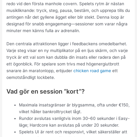
redo vid den första manhole covern. Spelets rytm är nästan
musikliknande: tryck, steg, pausa, bestäm, och upprepa tills du
antingen når det gyllene ägget eller blir stekt. Denna loop är
designad för snabb engagemang—sessioner som varar några
minuter men känns fulla av adrenalin.
Den centrala attraktionen ligger i feedbackens omedelbarhet.
Varje steg visar en ny multiplikator på en ljus skärm, och varje
tryck är ett val som kan dubbla din insats eller radera den på
ett ögonblick. För spelare som trivs med högenergiutbrott
snarare än maratonlopp, erbjuder
chicken road game
ett
oemotståndligt lockbete.
Vad gör en session “kort”?
Maximala insatsgränser är blygsamma, ofta under €150,
vilket håller bankrolltrycket lågt.
Rundor avslutas vanligtvis inom 30–60 sekunder i Easy-
läge; Hardcore kan avslutas på under 20 sekunder.
Spelets UI är rent och responsivt, vilket säkerställer att