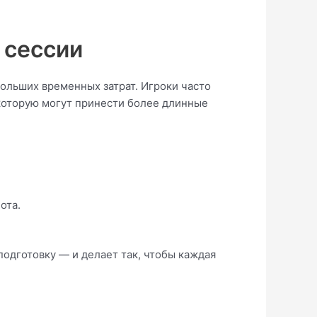
 сессии
больших временных затрат. Игроки часто
 которую могут принести более длинные
ота.
одготовку — и делает так, чтобы каждая