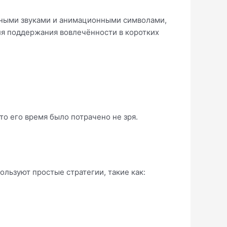
чными звуками и анимационными символами,
я поддержания вовлечённости в коротких
о его время было потрачено не зря.
льзуют простые стратегии, такие как: