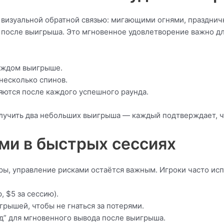
 визуальной обратной связью: мигающими огнями, праздни
 после выигрыша. Это мгновенное удовлетворение важно дл
аждом выигрыше.
несколько спинов.
яются после каждого успешного раунда.
олучить два небольших выигрыша — каждый подтверждает, чт
ами в быстрых сессиях
ы, управление рисками остаётся важным. Игроки часто испо
, $5 за сессию).
рышей, чтобы не гнаться за потерями.
д” для мгновенного вывода после выигрыша.