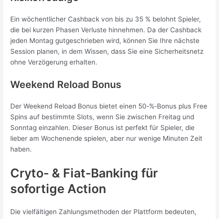
Ein wöchentlicher Cashback von bis zu 35 % belohnt Spieler,
die bei kurzen Phasen Verluste hinnehmen. Da der Cashback
jeden Montag gutgeschrieben wird, können Sie Ihre nächste
Session planen, in dem Wissen, dass Sie eine Sicherheitsnetz
ohne Verzögerung erhalten.
Weekend Reload Bonus
Der Weekend Reload Bonus bietet einen 50‑%‑Bonus plus Free
Spins auf bestimmte Slots, wenn Sie zwischen Freitag und
Sonntag einzahlen. Dieser Bonus ist perfekt für Spieler, die
lieber am Wochenende spielen, aber nur wenige Minuten Zeit
haben.
Cryto‑ & Fiat‑Banking für
sofortige Action
Die vielfältigen Zahlungsmethoden der Plattform bedeuten,