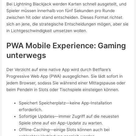
Bei Lightning Blackjack werden Karten schnell ausgeteilt, und
Spieler müssen innerhalb von fünf Sekunden pro Runde
zwischen hit oder stand entscheiden. Dieses Format richtet
sich an jene, die strategische Entscheidungen mögen, aber sie
in Lichtgeschwindigkeit umsetzen wollen.
PWA Mobile Experience: Gaming
unterwegs
Der Verzicht auf eine native App wird durch Betflare’s
Progressive Web App (PWA) ausgeglichen. Sie lädt sofort in
jedem Browser, sodass Sie während einer Mittagspause oder
beim Pendeln in Slots oder Tischspiele einsteigen können.
Speichert Speicherplatz—keine App-Installation
erforderlich.
Sofortige Updates—immer Zugriff auf die neuesten
Spiele ohne auf ein App-Update zu warten.
Offline-Caching—einige Slots können auch bei