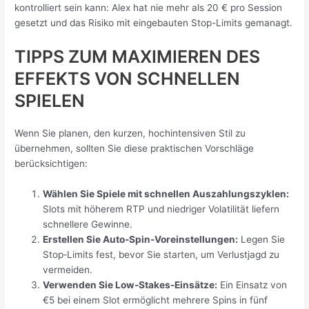
kontrolliert sein kann: Alex hat nie mehr als 20 € pro Session
gesetzt und das Risiko mit eingebauten Stop-Limits gemanagt.
TIPPS ZUM MAXIMIEREN DES
EFFEKTS VON SCHNELLEN
SPIELEN
Wenn Sie planen, den kurzen, hochintensiven Stil zu
übernehmen, sollten Sie diese praktischen Vorschläge
berücksichtigen:
Wählen Sie Spiele mit schnellen Auszahlungszyklen:
Slots mit höherem RTP und niedriger Volatilität liefern
schnellere Gewinne.
Erstellen Sie Auto‑Spin‑Voreinstellungen:
Legen Sie
Stop‑Limits fest, bevor Sie starten, um Verlustjagd zu
vermeiden.
Verwenden Sie Low‑Stakes-Einsätze:
Ein Einsatz von
€5 bei einem Slot ermöglicht mehrere Spins in fünf