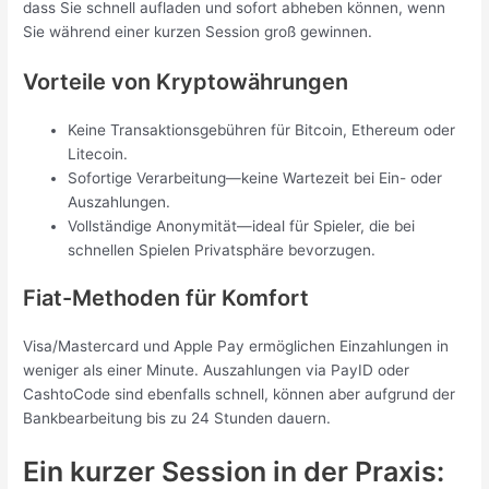
dass Sie schnell aufladen und sofort abheben können, wenn
Sie während einer kurzen Session groß gewinnen.
Vorteile von Kryptowährungen
Keine Transaktionsgebühren für Bitcoin, Ethereum oder
Litecoin.
Sofortige Verarbeitung—keine Wartezeit bei Ein- oder
Auszahlungen.
Vollständige Anonymität—ideal für Spieler, die bei
schnellen Spielen Privatsphäre bevorzugen.
Fiat-Methoden für Komfort
Visa/Mastercard und Apple Pay ermöglichen Einzahlungen in
weniger als einer Minute. Auszahlungen via PayID oder
CashtoCode sind ebenfalls schnell, können aber aufgrund der
Bankbearbeitung bis zu 24 Stunden dauern.
Ein kurzer Session in der Praxis: