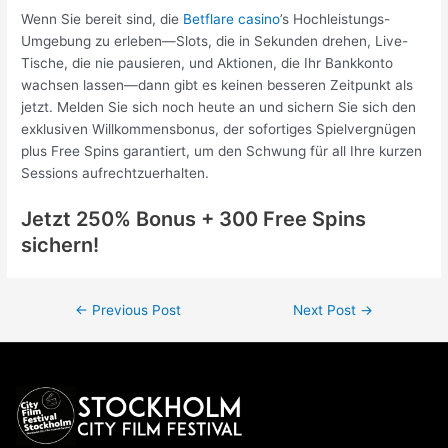
Wenn Sie bereit sind, die
Betflare casino
’s Hochleistungs-
Umgebung zu erleben—Slots, die in Sekunden drehen, Live-
Tische, die nie pausieren, und Aktionen, die Ihr Bankkonto
wachsen lassen—dann gibt es keinen besseren Zeitpunkt als
jetzt. Melden Sie sich noch heute an und sichern Sie sich den
exklusiven Willkommensbonus, der sofortiges Spielvergnügen
plus Free Spins garantiert, um den Schwung für all Ihre kurzen
Sessions aufrechtzuerhalten.
Jetzt 250% Bonus + 300 Free Spins
sichern!
←
Previous Post
Next Post
→