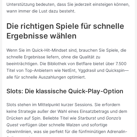
Unterstützung bedeuten, dass Sie jederzeit einsteigen können,
wann immer die Lust dazu besteht.
Die richtigen Spiele für schnelle
Ergebnisse wählen
Wenn Sie im Quick-Hit-Mindset sind, brauchen Sie Spiele, die
schnelle Ergebnisse liefern, ohne die Qualität zu
beeinträchtigen. Die Bibliothek von Betflare bietet über 7.500
Titel von Top-Anbietern wie NetEnt, Yggdrasil und Quickspin—
alle für schnelle Auszahlungen optimiert.
Slots: Die klassische Quick-Play-Option
Slots stehen im Mittelpunkt kurzer Sessions. Sie erfordern
keine Strategie außer der Wahl eines Einsatzbetrags und dem
Drücken auf Spin. Beliebte Titel wie
Starburst
und
Gonzo’s
Quest
verfügen über schnelle Walzen und sofortige
Gewinnlinien, was sie perfekt für die fünfminütigen Adrenalin-