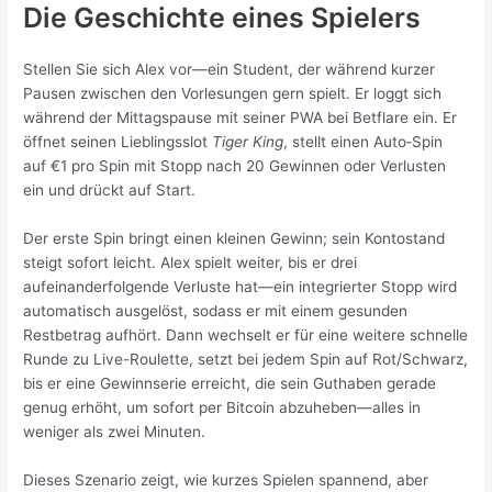
Die Geschichte eines Spielers
Stellen Sie sich Alex vor—ein Student, der während kurzer
Pausen zwischen den Vorlesungen gern spielt. Er loggt sich
während der Mittagspause mit seiner PWA bei Betflare ein. Er
öffnet seinen Lieblingsslot
Tiger King
, stellt einen Auto‑Spin
auf €1 pro Spin mit Stopp nach 20 Gewinnen oder Verlusten
ein und drückt auf Start.
Der erste Spin bringt einen kleinen Gewinn; sein Kontostand
steigt sofort leicht. Alex spielt weiter, bis er drei
aufeinanderfolgende Verluste hat—ein integrierter Stopp wird
automatisch ausgelöst, sodass er mit einem gesunden
Restbetrag aufhört. Dann wechselt er für eine weitere schnelle
Runde zu Live-Roulette, setzt bei jedem Spin auf Rot/Schwarz,
bis er eine Gewinnserie erreicht, die sein Guthaben gerade
genug erhöht, um sofort per Bitcoin abzuheben—alles in
weniger als zwei Minuten.
Dieses Szenario zeigt, wie kurzes Spielen spannend, aber