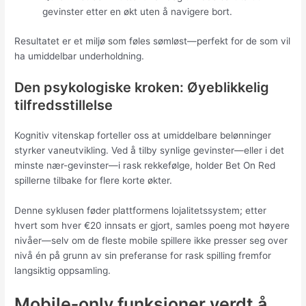
gevinster etter en økt uten å navigere bort.
Resultatet er et miljø som føles sømløst—perfekt for de som vil
ha umiddelbar underholdning.
Den psykologiske kroken: Øyeblikkelig
tilfredsstillelse
Kognitiv vitenskap forteller oss at umiddelbare belønninger
styrker vaneutvikling. Ved å tilby synlige gevinster—eller i det
minste nær-gevinster—i rask rekkefølge, holder Bet On Red
spillerne tilbake for flere korte økter.
Denne syklusen føder plattformens lojalitetssystem; etter
hvert som hver €20 innsats er gjort, samles poeng mot høyere
nivåer—selv om de fleste mobile spillere ikke presser seg over
nivå én på grunn av sin preferanse for rask spilling fremfor
langsiktig oppsamling.
Mobile‑only funksjoner verdt å