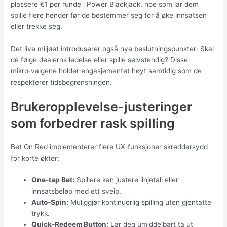
plassere €1 per runde i Power Blackjack, noe som lar dem
spille flere hender før de bestemmer seg for å øke innsatsen
eller trekke seg.
Det live miljøet introduserer også nye beslutningspunkter: Skal
de følge dealerns ledelse eller spille selvstendig? Disse
mikro‑valgene holder engasjementet høyt samtidig som de
respekterer tidsbegrensningen.
Brukeropplevelse-justeringer
som forbedrer rask spilling
Bet On Red implementerer flere UX-funksjoner skreddersydd
for korte økter:
One‑tap Bet:
Spillere kan justere linjetall eller
innsatsbeløp med ett sveip.
Auto‑Spin:
Muliggjør kontinuerlig spilling uten gjentatte
trykk.
Quick‑Redeem Button:
Lar deg umiddelbart ta ut