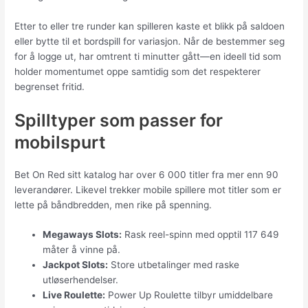
Etter to eller tre runder kan spilleren kaste et blikk på saldoen
eller bytte til et bordspill for variasjon. Når de bestemmer seg
for å logge ut, har omtrent ti minutter gått—en ideell tid som
holder momentumet oppe samtidig som det respekterer
begrenset fritid.
Spilltyper som passer for
mobilspurt
Bet On Red sitt katalog har over 6 000 titler fra mer enn 90
leverandører. Likevel trekker mobile spillere mot titler som er
lette på båndbredden, men rike på spenning.
Megaways Slots:
Rask reel-spinn med opptil 117 649
måter å vinne på.
Jackpot Slots:
Store utbetalinger med raske
utløserhendelser.
Live Roulette:
Power Up Roulette tilbyr umiddelbare