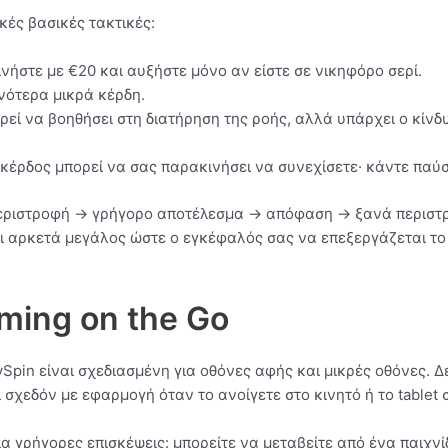
κές βασικές τακτικές:
ινήστε με €20 και αυξήστε μόνο αν είστε σε νικηφόρο σερί.
νότερα μικρά κέρδη.
ρεί να βοηθήσει στη διατήρηση της ροής, αλλά υπάρχει ο κίν
κέρδος μπορεί να σας παρακινήσει να συνεχίσετε· κάντε παύ
 περιστροφή → γρήγορο αποτέλεσμα → απόφαση → ξανά περιστρ
αι αρκετά μεγάλος ώστε ο εγκέφαλός σας να επεξεργάζεται τ
ming on the Go
ySpin είναι σχεδιασμένη για οθόνες αφής και μικρές οθόνες. Δ
σχεδόν με εφαρμογή όταν το ανοίγετε στο κινητό ή το tablet 
α γρήγορες επισκέψεις: μπορείτε να μεταβείτε από ένα παιχνίδι