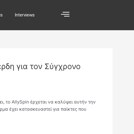
ws
Interviews
έρδη για τον Σύγχρονο
ι, το AllySpin έρχεται να καλύψει αυτήν την
ρμα έχει κατασκευαστεί για παίκτες που