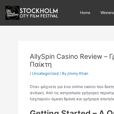
Skip
Post
to
navigation
Home
Winner
content
AllySpin Casino Review – 
Παίκτη
/
Uncategorized
/ By
jimmy Khan
Όταν ψάχνετε για ένα online casino που διατ
ανάγκη. Από τις αστραπιαία γρήγορες περιστρ
λαχταρούν άμεση δράση και γρήγορα αποτελ
Getting Started – A O