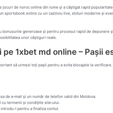
 jocuri de noroc online din lume și a câștigat rapid popularitate
un sportsbook extins cu un cazinou live, sloturi moderne și eveni
 bonusurile generoase și pentru procesul rapid de depunere și re
osibilitatea unor câștiguri reale.
 pe 1xbet md online – Pașii es
portant să urmezi toți pașii pentru a evita blocajele la verifica
a de e‑mail și un număr de telefon valid din Moldova.
cu termenii și condițiile site‑ului.
introdu-l pentru a finaliza contul.