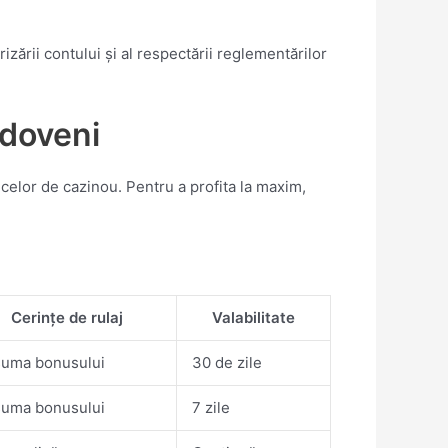
izării contului și al respectării reglementărilor
ldoveni
i celor de cazinou. Pentru a profita la maxim,
Cerințe de rulaj
Valabilitate
suma bonusului
30 de zile
suma bonusului
7 zile