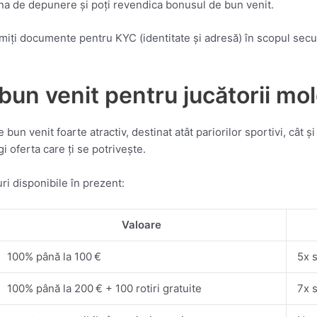
na de depunere și poți revendica bonusul de bun venit.
rimiți documente pentru KYC (identitate și adresă) în scopul secur
 bun venit pentru jucătorii mo
un venit foarte atractiv, destinat atât pariorilor sportivi, cât ș
gi oferta care ți se potrivește.
ri disponibile în prezent:
Valoare
100% până la 100 €
5x 
100% până la 200 € + 100 rotiri gratuite
7x 