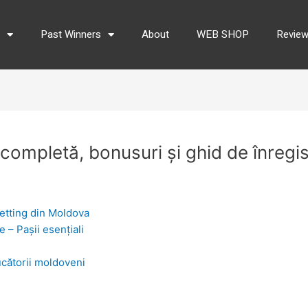
s
Past Winners
About
WEB SHOP
Revie
 completă, bonusuri și ghid de înreg
betting din Moldova
 – Pașii esențiali
ucătorii moldoveni