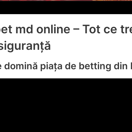
t md online – Tot ce tre
 siguranță
e domină piața de betting din