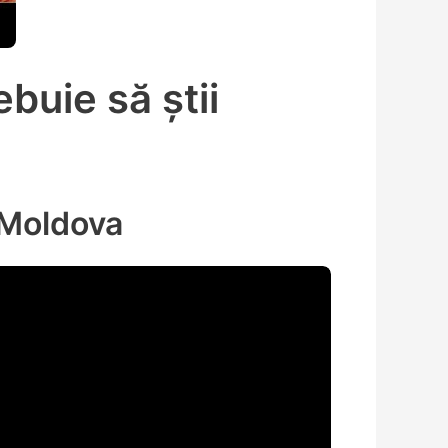
buie să știi
 Moldova