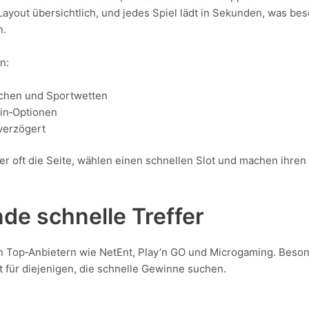
ayout übersichtlich, und jedes Spiel lädt in Sekunden, was bes
n.
n:
schen und Sportwetten
gin‑Optionen
verzögert
ler oft die Seite, wählen einen schnellen Slot und machen ihre
de schnelle Treffer
n Top‑Anbietern wie NetEnt, Play’n GO und Microgaming. Beson
 für diejenigen, die schnelle Gewinne suchen.