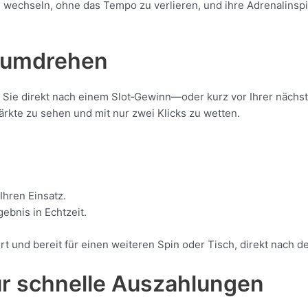
 wechseln, ohne das Tempo zu verlieren, und ihre Adrenalinsp
dumdrehen
s Sie direkt nach einem Slot‑Gewinn—oder kurz vor Ihrer näch
rkte zu sehen und mit nur zwei Klicks zu wetten.
Ihren Einsatz.
ebnis in Echtzeit.
ert und bereit für einen weiteren Spin oder Tisch, direkt nach 
für schnelle Auszahlungen