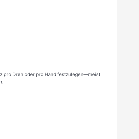
satz pro Dreh oder pro Hand festzulegen—meist
n.