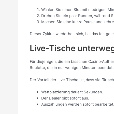
Wählen Sie einen Slot mit niedrigem Min
Drehen Sie ein paar Runden, während Si
Machen Sie eine kurze Pause und kehren
Dieser Zyklus wiederholt sich, bis das festgel
Live‑Tische unterwe
Für diejenigen, die ein bisschen Casino‑Authe
Roulette, die in nur wenigen Minuten beendet 
Der Vorteil der Live‑Tische ist, dass sie für s
Wettplatzierung dauert Sekunden.
Der Dealer gibt sofort aus.
Auszahlungen werden sofort bearbeitet