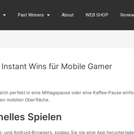
s
Past Winners
About
WEB SHOP
Revie
 Instant Wins für Mobile Gamer
ich perfekt in eine Mittagspause oder eine Kaffee‑Pause einfüg
len mobilen Oberfläche.
nelles Spielen
OS‑ und Android‑Browsers, sodass Sie nie eine App herunterlade