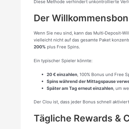
Diese Methode verhindert unkontrollierte Ver
Der Willkommensbonu
Wenn Sie neu sind, kann das Multi‑Deposit‑Wi
vielleicht nicht auf das gesamte Paket konzen
200%
plus Free Spins.
Ein typischer Spieler könnte:
20 € einzahlen
, 100% Bonus und Free Sp
Spins während der Mittagspause verw
Später am Tag erneut einzahlen
, um we
Der Clou ist, dass jeder Bonus schnell aktivi
Tägliche Rewards & 