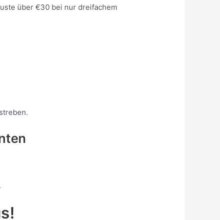
luste über €30 bei nur dreifachem
streben.
nnten
.
s!