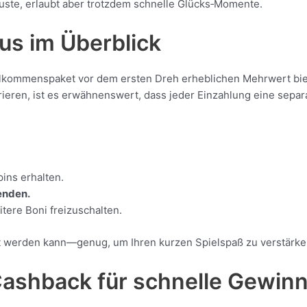
luste, erlaubt aber trotzdem schnelle Glücks‑Momente.
s im Überblick
llkommenspaket vor dem ersten Dreh erheblichen Mehrwert bie
trieren, ist es erwähnenswert, dass jeder Einzahlung eine separ
ins erhalten.
enden.
itere Boni freizuschalten.
ert werden kann—genug, um Ihren kurzen Spielspaß zu verstärken
Cashback für schnelle Gewin