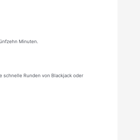
 fünfzehn Minuten.
ele schnelle Runden von Blackjack oder