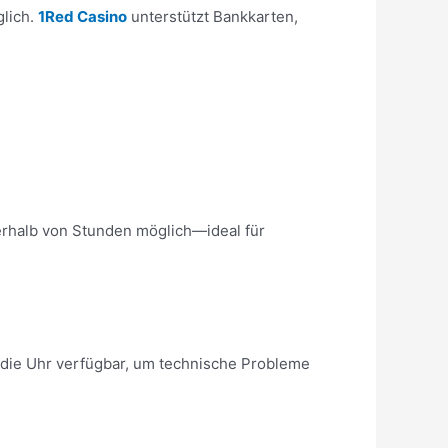
glich.
1Red Casino
unterstützt Bankkarten,
erhalb von Stunden möglich—ideal für
 die Uhr verfügbar, um technische Probleme